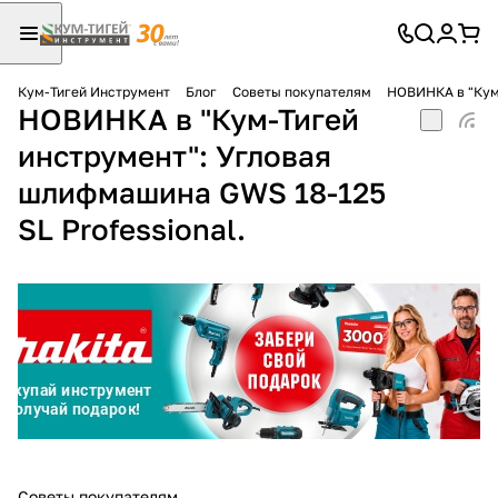
Кум-Тигей Инструмент
Блог
Советы покупателям
НОВИНКА в "Кум-
НОВИНКА в "Кум-Тигей
Для клиентов всех банков
инструмент": Угловая
Разбейте
шлифмашина GWS 18-125
оплату
на части
SL Professional.
без переплат
График платежей
Сегодня
25
%
Советы покупателям