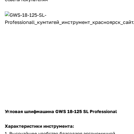
Добавляйте товары
в корзину
Оплачивайте сегодня только
25
% картой любого банка
Получайте товар
выбранный способом
Оставшиеся
75
% будут
списываться
с вашей карты
по
25
%
каждые 2 недели
Угловая шлифмашина
GWS 18-125 SL Professional
Характеристики инструмента:
Подробнее
1. Высочайшее удобство благодаря эргономичной