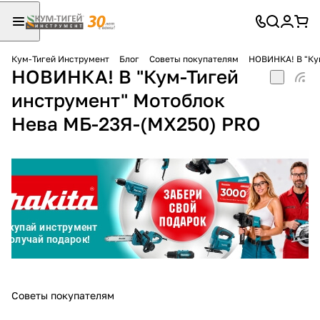
Кум-Тигей Инструмент
Блог
Советы покупателям
НОВИНКА! В "Ку
НОВИНКА! В "Кум-Тигей
Для клиентов всех банков
инструмент" Мотоблок
Разбейте
Нева МБ-23Я-(МХ250) PRO
оплату
на части
без переплат
График платежей
Сегодня
25
%
Советы покупателям