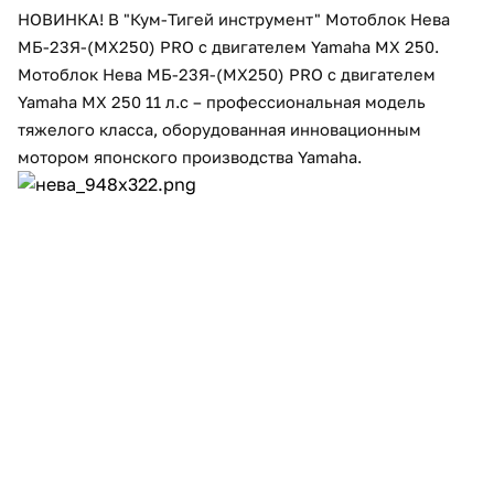
НОВИНКА! В "Кум-Тигей инструмент" Мотоблок Нева
Добавляйте товары
МБ-23Я-(МХ250) PRO с двигателем Yamaha MX 250.
в корзину
Мотоблок Нева МБ-23Я-(МХ250) PRO с двигателем
Yamaha MX 250 11 л.с – профессиональная модель
тяжелого класса, оборудованная инновационным
Оплачивайте сегодня только
мотором японского производства Yamaha.
25
% картой любого банка
Получайте товар
выбранный способом
Оставшиеся
75
% будут
списываться
с вашей карты
по
25
%
каждые 2 недели
Подробнее