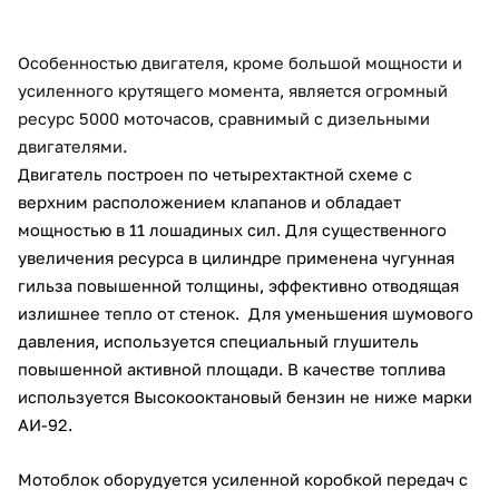
об оплате Плайтом
Особенностью двигателя, кроме большой мощности и
усиленного крутящего момента, является огромный
ресурс 5000 моточасов, сравнимый с дизельными
Остались вопросы?
25
двигателями.
8 800 302-02-51
Двигатель построен по четырехтактной схеме с
plait.ru
раз в 2
верхним расположением клапанов и обладает
недели
мощностью в 11 лошадиных сил. Для существенного
увеличения ресурса в цилиндре применена чугунная
гильза повышенной толщины, эффективно отводящая
излишнее тепло от стенок. Для уменьшения шумового
давления, используется специальный глушитель
повышенной активной площади. В качестве топлива
используется Высокооктановый бензин не ниже марки
АИ-92.
Мотоблок оборудуется усиленной коробкой передач с