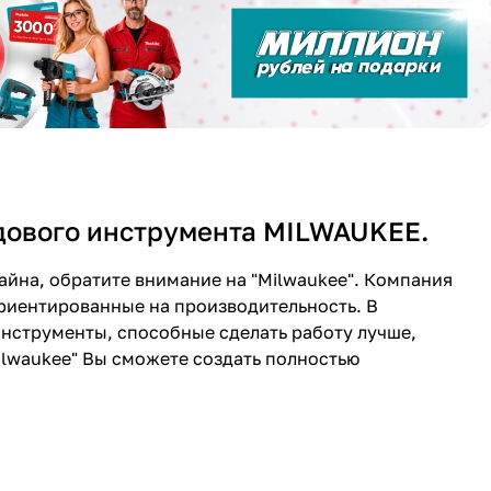
адового инструмента MILWAUKEE.
айна, обратите внимание на "Milwaukee". Компания
ориентированные на производительность. В
струменты, способные сделать работу лучше,
ilwaukee" Вы сможете создать полностью