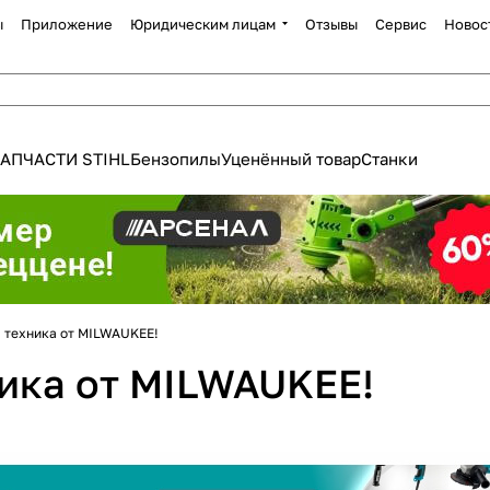
ы
Приложение
Юридическим лицам
Отзывы
Сервис
Новос
АПЧАСТИ STIHL
Бензопилы
Уценённый товар
Станки
Для клиентов всех банков
 техника от MILWAUKEE!
Разбейте
оплату
ика от MILWAUKEE!
а части
без переплат