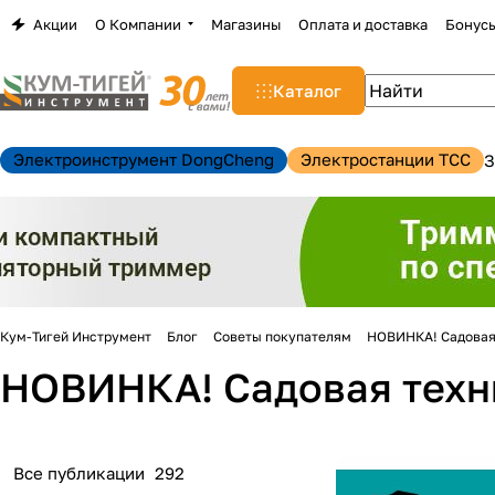
Акции
О Компании
Магазины
Оплата и доставка
Бонус
Каталог
Электроинструмент DongCheng
Электростанции TCC
З
Кум-Тигей Инструмент
Блог
Советы покупателям
НОВИНКА! Садовая
НОВИНКА! Садовая техн
н
Все публикации
292