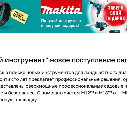
График платежей
Сегодня
25
%
ей инструмент" новое поступление с
Добавляйте товары
в корзину
сь в поиске новых инструментов для ландшафтного диз
почти сто лет предлагает профессиональные решения, 
Оплачивайте сегодня только
едставлены сверхмощные профессиональные садовые ин
25
% картой любого банка
е и безопаснее. С помощью систем M12™ и M18™ от "M
бочую площадку.
Получайте товар
выбранный способом