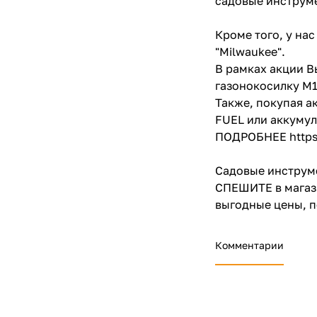
садовые инструме
Кроме того, у на
"Milwaukee".
В рамках акции 
газонокосилку
M1
Также, покупая 
FUEL
или аккуму
ПОДРОБНЕЕ
http
Садовые инструм
СПЕШИТЕ в магази
выгодные цены, п
Комментарии