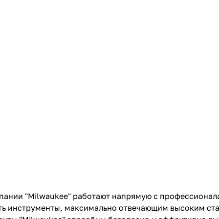
Оставшиеся
75
% будут
списываться
с вашей карты
по
25
%
каждые 2 недели
Подробнее
об оплате Плайтом
25
раз в 2
Остались вопросы?
недели
8 800 302-02-51
plait.ru
ании "Milwaukee" работают напрямую с профессионала
ть инструменты, максимально отвечающим высоким ст