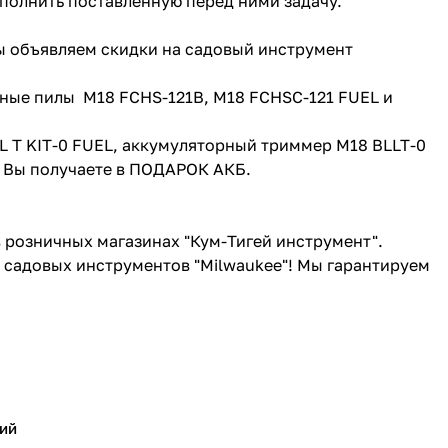
полнить поставленную перед ними задачу.
Мы объявляем скидки на садовый инструмент
епные пилы
M18 FCHS-121B
,
M18 FCHSC-121 FUEL
и
 T KIT-0 FUEL
, аккумуляторный триммер
M18 BLLT-0
, Вы получаете в ПОДАРОК АКБ.
в розничных магазинах "Кум-Тигей инструмент".
 садовых инструментов "Milwaukee"! Мы гарантируем
ий