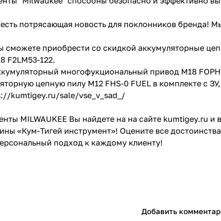
нты "Milwaukee" способны безопасно и эффективно вы
с есть потрясающая новость для поклонников бренда! 
Вы сможете приобрести со скидкой аккумуляторные ц
8 F2LM53-122
.
раз в 2 недели
аккумуляторный многофукциональный привод
M18 FOPHL
ляторную цепную пилу
M12 FHS-0 FUEL
в комплекте с ЗУ
s://kumtigey.ru/sale/vse_v_sad_/
енты MILWAUKEE Вы найдете на на сайте
kumtigey.ru
и 
ны «Кум-Тигей инструмент»! Оцените все достоинства
ерсональный подход к каждому клиенту!
Добавить комментар