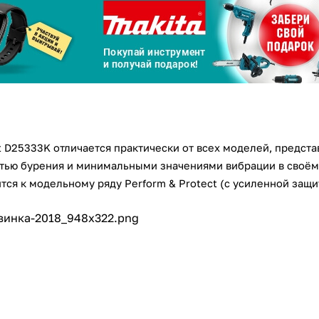
Сегодня
25
%
Добавляйте товары
в корзину
t D25333K
отличается практически от всех моделей, предст
тью бурения и минимальными значениями вибрации в своём
ся к модельному ряду Perform & Protect (с усиленной защи
Оплачивайте сегодня только
25
% картой любого банка
Получайте товар
выбранный способом