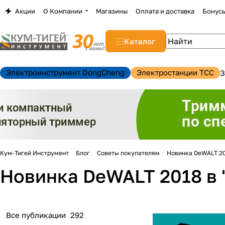
Акции
О Компании
Магазины
Оплата и доставка
Бонус
Каталог
Электроинструмент DongCheng
Электростанции TCC
З
Кум-Тигей Инструмент
Блог
Советы покупателям
Новинка DeWALT 20
Новинка DeWALT 2018 в 
н
Все публикации
292