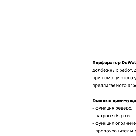
Перфоратор
DeWal
долбежных работ, 
при помощи этого у
предлагаемого агре
Главные преимущ
- функция реверс.
- патрон sds plus.
- функция огранич
- предохранительн