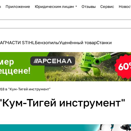
ы
Приложение
Юридическим лицам
Отзывы
Сервис
Новос
АПЧАСТИ STIHL
Бензопилы
Уценённый товар
Станки
Для клиентов всех банков
18 в "Кум-Тигей инструмент"
Разбейте
оплату
"Кум-Тигей инструмент"
а части
без переплат
График платежей