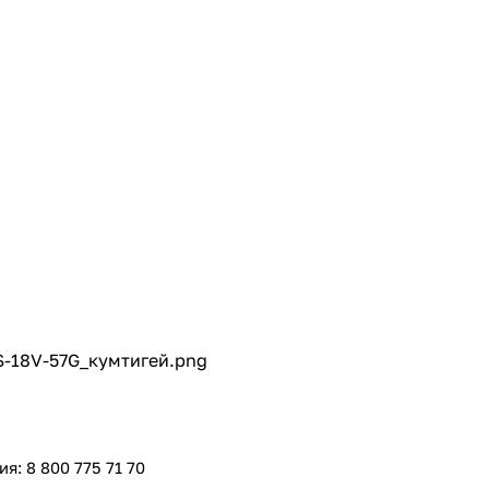
с вашей карты
по
25
%
каждые 2 недели
Подробнее
об оплате Плайтом
25
раз в 2
Остались вопросы?
недели
8 800 302-02-51
plait.ru
я: 8 800 775 71 70