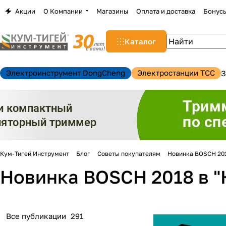
Акции
О Компании
Магазины
Оплата и доставка
Бонус
Каталог
Электроинструмент DongCheng
Электростанции TCC
З
Кум-Тигей Инструмент
Блог
Советы покупателям
Новинка BOSCH 201
Новинка BOSCH 2018 в "
н
Все публикации
291