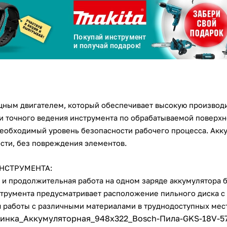
Сегодня
25
%
Добавляйте товары
в корзину
ным двигателем, который обеспечивает высокую производи
 и точного ведения инструмента по обрабатываемой поверх
необходимый уровень безопасности рабочего процесса. Акку
Оплачивайте сегодня только
сти, без повреждения элементов.
25
% картой любого банка
НСТРУМЕНТА:
 и продолжительная работа на одном заряде аккумулятора б
Получайте товар
выбранный способом
струмента предусматривает расположение пильного диска с
я работы с различными материалами в труднодоступных мест
Оставшиеся
75
% будут
списываться