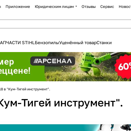
ы
Приложение
Юридическим лицам
Отзывы
Сервис
Новос
АПЧАСТИ STIHL
Бензопилы
Уценённый товар
Станки
Для клиентов всех банков
8 в "Кум-Тигей инструмент".
Разбейте
оплату
Кум-Тигей инструмент".
а части
без переплат
График платежей