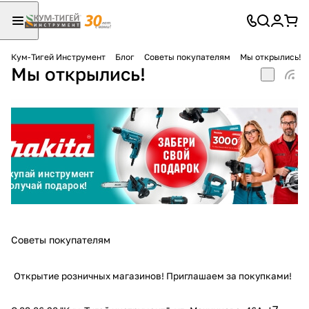
Кум-Тигей Инструмент
Блог
Советы покупателям
Мы открылись!
Мы открылись!
Для клиентов всех банков
Разбейте
оплату
на части
без переплат
График платежей
Советы покупателям
Сегодня
25
%
Открытие розничных магазинов! Приглашаем за покупками!