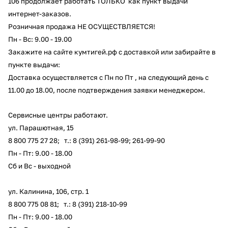
106 продолжает работать ТОЛЬКО как пункт выдачи
об оплате Плайтом
интернет-заказов.
Розничная продажа НЕ ОСУЩЕСТВЛЯЕТСЯ!
Пн - Вс: 9.00 - 19.00
Закажите на сайте кумтигей.рф с доставкой или забирайте в
Остались вопросы?
пункте выдачи:
25
8 800 302-02-51
Доставка осуществляется с Пн по Пт , на следующий день с
plait.ru
раз в 2
11.00 до 18.00, после подтверждения заявки менеджером.
недели
Сервисные центры работают.
ул. Парашютная, 15
8 800 775 27 28
; т.: 8 (391) 261-98-99; 261-99-90
Пн - Пт: 9.00 - 18.00
Сб и Вс - выходной
ул. Калинина, 106, стр. 1
8 800 775 08 81
; т.: 8 (391) 218-10-99
Пн - Пт: 9.00 - 18.00