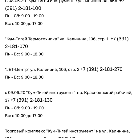
+7
С 08.06.20 "Кум-Тигей инструмент": ул. Мечникова, 46А
(391) 2-181-100
Добавляйте товары
Пн - Сб: 9.00 - 19.00
в корзину
Вс: с 10.00 до 17.00
Оплачивайте сегодня только
+7 (391)
"Кум-Тигей Термотехника" ул. Калинина, 106, стр. 1.
25
% картой любого банка
2-181-070
Пн - Вс: 9.00 - 18.00
Получайте товар
+7 (391) 2-181-270
"JET-Центр" ул. Калинина, 106, стр. 2
выбранный способом
Пн - Вс: 9.00 - 18.00
Оставшиеся
75
% будут
с 09.06.20 "Кум-Тигей инструмент" пр. Красноярский рабочий,
+7 (391) 2-181-130
списываться
с вашей карты
37
по
25
%
каждые 2 недели
Пн - Сб: 9.00 - 19.00
Вс: с 10.00 до 17.00
Торговый комплекс "Кум-Тигей инструмент" на ул. Калинина,
Подробнее