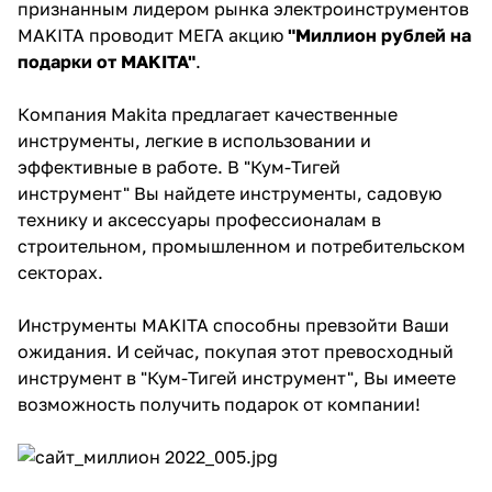
признанным лидером рынка электроинструментов
MAKITA проводит МЕГА акцию
"Миллион рублей на
Добавляйте товары
подарки от MAKITA"
.
в корзину
Компания Makita предлагает качественные
Оплачивайте сегодня только
инструменты, легкие в использовании и
25
% картой любого банка
эффективные в работе. В "Кум-Тигей
инструмент" Вы найдете инструменты, садовую
технику и аксессуары профессионалам в
Получайте товар
строительном, промышленном и потребительском
выбранный способом
секторах.
Инструменты MAKITA способны превзойти Ваши
Оставшиеся
75
% будут
ожидания. И сейчас, покупая этот превосходный
списываться
с вашей карты
инструмент в "Кум-Тигей инструмент", Вы имеете
по
25
%
каждые 2 недели
возможность получить подарок от компании!
Подробнее