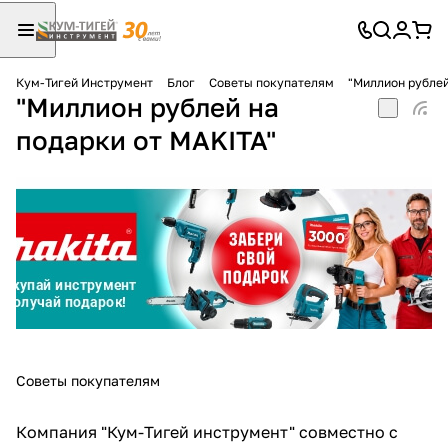
Кум-Тигей Инструмент
Блог
Советы покупателям
"Миллион рублей
"Миллион рублей на
Для клиентов всех банков
подарки от MAKITA"
Разбейте
оплату
на части
без переплат
График платежей
Сегодня
Советы покупателям
25
%
Компания "Кум-Тигей инструмент" совместно с