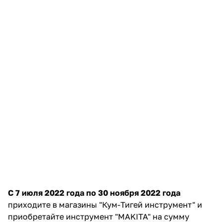
об оплате Плайтом
Остались вопросы?
25
8 800 302-02-51
plait.ru
раз в 2
недели
С 7 июля 2022 года по 30 ноября 2022 года
приходите в магазины "Кум-Тигей инструмент" и
приобретайте инструмент "MAKITA" на сумму