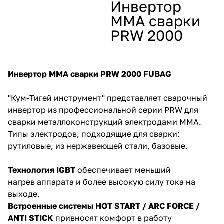
Инвертор
ММА сварки
Добавляйте товары
в корзину
PRW 2000
Оплачивайте сегодня только
25
% картой любого банка
Инвертор ММА сварки PRW 2000 FUBAG
"Кум-Тигей инструмент" представляет сварочный
Получайте товар
инвертор из профессиональной серии PRW для
выбранный способом
сварки металлоконструкций электродами ММА.
Типы электродов, подходящие для сварки:
рутиловые, из нержавеющей стали, базовые.
Оставшиеся
75
% будут
списываться
с вашей карты
Технология IGBT
обеспечивает меньший
по
25
%
каждые 2 недели
нагрев аппарата и более высокую силу тока на
выходе.
Встроенные системы HOT START / ARC FORCE /
ANTI STICK
привносят комфорт в работу
Подробнее