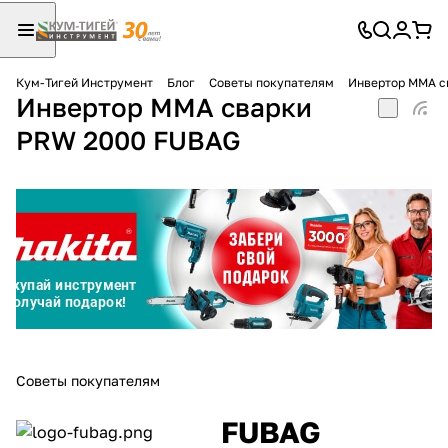
Кум-Тигей Инструмент
Блог
Советы покупателям
Инвертор ММА с
Инвертор ММА сварки
Для клиентов всех банков
PRW 2000 FUBAG
Разбейте
оплату
на части
без переплат
График платежей
Сегодня
Советы покупателям
25
%
FUBAG