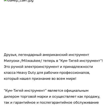
Добавляйте товары
в корзину
Оплачивайте сегодня только
25
% картой любого банка
Получайте товар
Друзья, легендарный американский инструмент
выбранный способом
Милуоки /Milwaukee/ теперь в "Кум-Тигей инструмент"!
Это ручной электроинструмент и принадлежности
Оставшиеся
75
% будут
класса Heavy Duty для рабочих-профессионалов,
списываться
с вашей карты
который нашел признание во всем мире!
по
25
%
каждые 2 недели
"Кум-Тигей инструмент" является официальным
дилером торговой марки и осуществляет как продажу,
так и гарантийное и послегарантийное обслуживание
Подробнее