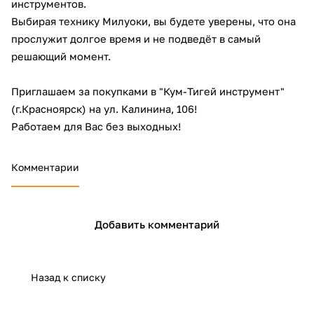
инструментов.
об оплате Плайтом
Выбирая технику Милуоки, вы будете уверены, что она
прослужит долгое время и не подведёт в самый
решающий момент.
Остались вопросы?
25
Приглашаем за покупками в "Кум-Тигей инструмент"
8 800 302-02-51
(г.Красноярск) на
ул. Калинина, 106
!
plait.ru
раз в 2
Работаем для Вас без выходных!
недели
Комментарии
Добавить комментарий
Назад к списку