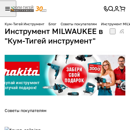
Кум-Тигей Инструмент
Блог
Советы покупателям
Инструмент MIL
Инструмент MILWAUKEE в
Для клиентов всех банков
"Кум-Тигей инструмент"
Разбейте
оплату
на части
без переплат
График платежей
Сегодня
Советы покупателям
25
%