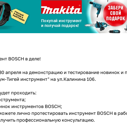
Сегодня
25
%
Добавляйте товары
в корзину
нт BOSCH в деле!
30 апреля на демонстрацию и тестирование новинок и
Оплачивайте сегодня только
ум-Тигей инструмент" на ул.Калинина 106.
25
% картой любого банка
будет проходить:
нструмента;
Получайте товар
выбранный способом
винок инструментов BOSCH;
сможете лично протестировать инструмент BOSCH в рабо
олучить профессиональную консультацию.
Оставшиеся
75
% будут
списываться