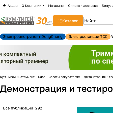
Акции
О Компании
Магазины
Оплата и доставка
Бонус
Каталог
Электроинструмент DongCheng
Электростанции TCC
З
Кум-Тигей Инструмент
Блог
Советы покупателям
Демонстрация и те
Демонстрация и тестир
н
Все публикации
292