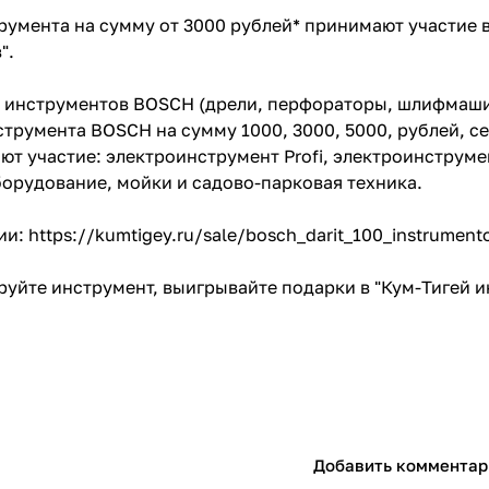
с вашей карты
по
25
%
каждые 2 недели
румента на сумму от 3000 рублей* принимают участие
".
 инструментов BOSCH (дрели, перфораторы, шлифмаши
трумента BOSCH на сумму 1000, 3000, 5000, рублей, 
Подробнее
об оплате Плайтом
ют участие: электроинструмент Profi, электроинструме
орудование, мойки и садово-парковая техника.
ии:
https://kumtigey.ru/sale/bosch_darit_100_instrument
25
раз в 2
руйте инструмент, выигрывайте подарки в "Кум-Тигей и
Остались вопросы?
недели
8 800 302-02-51
plait.ru
Добавить комментар