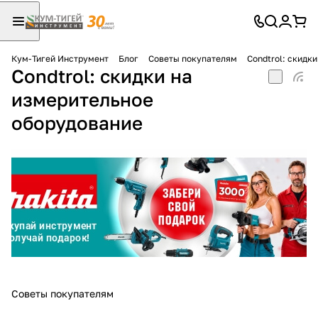
Кум-Тигей Инструмент
Блог
Советы покупателям
Condtrol: скидк
Condtrol: скидки на
Для клиентов всех банков
измерительное
Разбейте
оборудование
оплату
на части
без переплат
График платежей
Сегодня
25
%
Советы покупателям