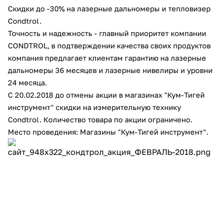
Скидки до -30% на лазерные дальномеры и тепловизер
Добавляйте товары
Condtrol.
в корзину
Точность и надежность - главный приоритет компании
CONDTROL, в подтверждении качества своих продуктов
компания предлагает клиентам гарантию на лазерные
Оплачивайте сегодня только
дальномеры 36 месяцев и лазерные нивелиры и уровни
25
% картой любого банка
24 месяца.
С 20.02.2018 до отмены акции в магазинах "Кум-Тигей
Получайте товар
инструмент" скидки на измерительную технику
выбранный способом
Condtrol. Количество товара по акции ограничено.
Место проведения: Магазины "Кум-Тигей инструмент".
Оставшиеся
75
% будут
списываться
с вашей карты
по
25
%
каждые 2 недели
Подробнее