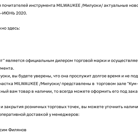
Оставшиеся
75
% будут
списываться
и почитателей инструмента MILWAUKEE /Милуоки/ актуальные ново
с вашей карты
по
25
%
каждые 2 недели
-ИЮНЬ 2020.
но здесь:
Подробнее
об оплате Плайтом
нт" является официальным дилером торговой марки и осуществляет
умента.
25
уоки, вы будете уверены, что она прослужит долгое время и не п
раз в 2
снастка MILWAUKEE /Милуоки/ представлены в торговом зале "Кум-
Остались вопросы?
недели
ный вам товар в наличии, то всегда можете оформить его под зака
8 800 302-02-51
и закрытия розничных торговых точек, вы можете уточнить наличи
plait.ru
 оперативной доставкой у менеджеров:
аксим Филянов