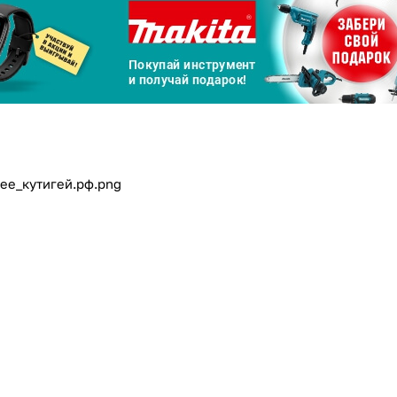
Сегодня
25
%
Добавляйте товары
в корзину
Оплачивайте сегодня только
25
% картой любого банка
Получайте товар
выбранный способом