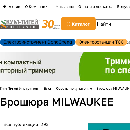
Акции
О Компании
Магазины
Оплата и доставка
Бонус
Каталог
Электроинструмент DongCheng
Электростанции TCC
З
Кум-Тигей Инструмент
Блог
Советы покупателям
Брошюра MILWAUK
Брошюра MILWAUKEE
н
Все публикации
293