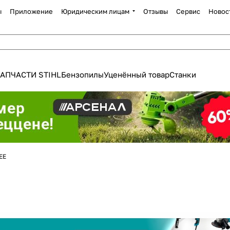
ы
Приложение
Юридическим лицам
Отзывы
Сервис
Новос
АПЧАСТИ STIHL
Бензопилы
Уценённый товар
Станки
Для клиентов всех банков
EE
Разбейте
оплату
а части
без переплат
График платежей