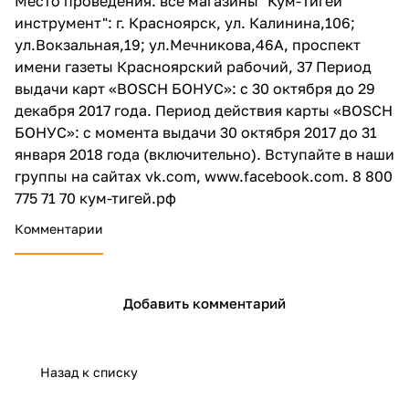
Место проведения: все магазины "Кум-Тигей
об оплате Плайтом
инструмент": г. Красноярск, ул. Калинина,106;
ул.Вокзальная,19; ул.Мечникова,46А, проспект
имени газеты Красноярский рабочий, 37 Период
выдачи карт «BOSCH БОНУС»: с 30 октября до 29
декабря 2017 года. Период действия карты «BOSCH
Остались вопросы?
25
БОНУС»: с момента выдачи 30 октября 2017 до 31
8 800 302-02-51
января 2018 года (включительно). Вступайте в наши
plait.ru
раз в 2
группы на сайтах vk.com, www.facebook.com. 8 800
недели
775 71 70 кум-тигей.рф
Комментарии
Добавить комментарий
Назад к списку