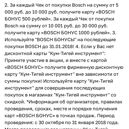
2. За каждый Чек от покупки Bosch на сумму от 5
Добавляйте товары
000 руб. до 10 000 руб. получите карту «BOSCH
в корзину
БОНУС 500 рублей». За каждый Чек от покупки
Bosch на сумму от 10 001 руб. до 30 000 руб.
получите карту «BOSCH БОНУС 1000 рублей». 3.
Оплачивайте сегодня только
Используйте "BOSCH БОНУСЫ" на последующие
25
% картой любого банка
покупки BOSCH до 31.01.2018! 4. Если у Вас нет
дисконтной карты "Кум-Тигей инструмент":
Примите участие в акции, и вместе с картой
Получайте товар
«BOSCH БОНУС» получите фирменную дисконтную
выбранный способом
карту "Кум-Тигей инструмент" вне зависимоти от
суммы покупки! Используйте карту "Кум-Тигей
Оставшиеся
75
% будут
инструмент" для совершения последующих
списываться
с вашей карты
покупок в магазинах "Кум-Тигей инструмент" со
по
25
%
каждые 2 недели
скидкой. *Информация об организаторе, правилах
проведения, сроках, месте и порядке получения
карт «BOSCH БОНУС» в точках продаж. Период
проведения: с 30 октября по 31 января 2018 года.
Подробнее