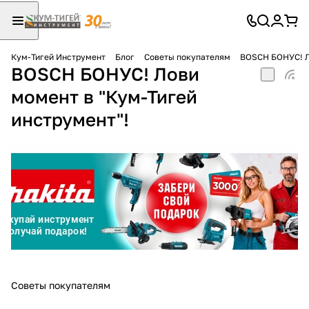
Кум-Тигей Инструмент
Блог
Советы покупателям
BOSCH БОНУС! Л
BOSCH БОНУС! Лови
Для клиентов всех банков
момент в "Кум-Тигей
Разбейте
инструмент"!
оплату
на части
без переплат
График платежей
Сегодня
25
%
Советы покупателям