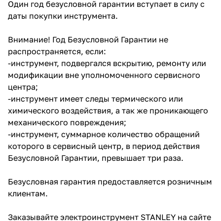
Один год безусловной гарантии вступает в силу с
об оплате Плайтом
даты покупки инструмента.
Внимание! Год Безусловной Гарантии не
распространяется, если:
Остались вопросы?
-инструмент, подвергался вскрытию, ремонту или
25
8 800 302-02-51
модификации вне уполномоченного сервисного
plait.ru
центра;
раз в 2
-инструмент имеет следы термического или
недели
химического воздействия, а так же проникающего
механического повреждения;
-инструмент, суммарное количество обращений
которого в сервисный центр, в период действия
Безусловной Гарантии, превышает три раза.
Безусловная гарантия предоставляется розничным
клиентам.
Заказывайте электроинструмент STANLEY на сайте