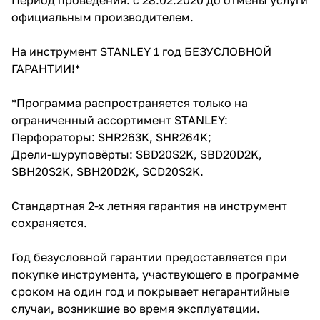
официальным производителем.
Добавляйте товары
в корзину
На инструмент STANLEY 1 год БЕЗУСЛОВНОЙ
ГАРАНТИИ!*
Оплачивайте сегодня только
*Программа распространяется только на
25
% картой любого банка
ограниченный ассортимент STANLEY:
Перфораторы: SHR263K, SHR264K;
Получайте товар
Дрели-шуруповёрты: SBD20S2K, SBD20D2K,
выбранный способом
SBH20S2K, SBH20D2K, SCD20S2K.
Стандартная 2-х летняя гарантия на инструмент
Оставшиеся
75
% будут
сохраняется.
списываться
с вашей карты
по
25
%
каждые 2 недели
Год безусловной гарантии предоставляется при
покупке инструмента, участвующего в программе
сроком на один год и покрывает негарантийные
случаи, возникшие во время эксплуатации.
Подробнее