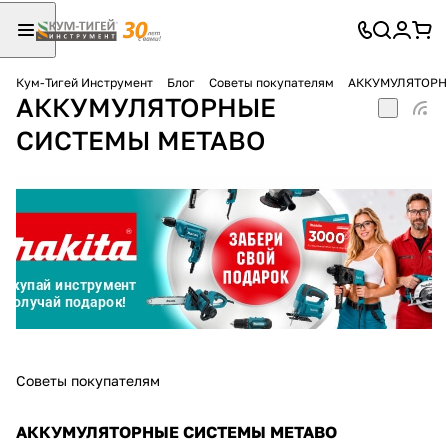
Кум-Тигей Инструмент
Блог
Советы покупателям
АККУМУЛЯТОРН
АККУМУЛЯТОРНЫЕ
Для клиентов всех банков
СИСТЕМЫ METABO
Разбейте
оплату
на части
без переплат
График платежей
Сегодня
Советы покупателям
25
%
АККУМУЛЯТОРНЫЕ СИСТЕМЫ METABO