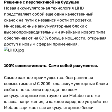
Решение с перспективой на будущее
Новая аккумуляторная технология LiHD
Добавляйте товары
представляет собой еще один качественный
в корзину
скачок на пути к независимости от розетки.
Инновационные аккумуляторные блоки с
Оплачивайте сегодня только
высокопроизводительными ячейками нового типа
25
% картой любого банка
обеспечивают на 67 % больше мощности, открывая
доступ к новым сферам применения.
Получайте товар
выбранный способом
100% совместимость. Само собой разумеется.
Оставшиеся
75
% будут
Самое важное преимущество: безграничная
списываться
с вашей карты
совместимость! С 2009 года аккумуляторные блоки
по
25
%
каждые 2 недели
любого поколения подходят ко всем
аккумуляторным инструментам Metabo того же
класса напряжения, и каждое зарядное устройство
Metabo заряжает все аккумуляторные блоки
Подробнее