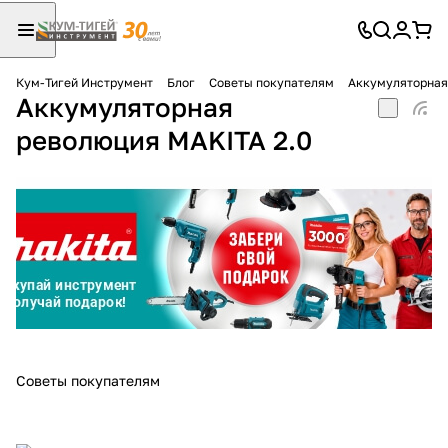
Кум-Тигей Инструмент
Блог
Советы покупателям
Аккумуляторная
Аккумуляторная
Для клиентов всех банков
революция MAKITA 2.0
Разбейте
оплату
на части
без переплат
График платежей
Сегодня
Советы покупателям
25
%