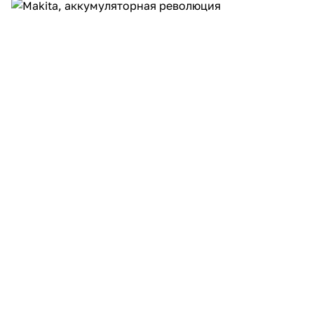
Добавляйте товары
в корзину
Оплачивайте сегодня только
25
% картой любого банка
Получайте товар
выбранный способом
Оставшиеся
75
% будут
списываться
с вашей карты
по
25
%
каждые 2 недели
Подробнее