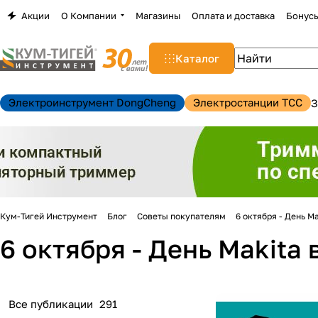
Акции
О Компании
Магазины
Оплата и доставка
Бонус
Каталог
Электроинструмент DongCheng
Электростанции TCC
З
Кум-Тигей Инструмент
Блог
Советы покупателям
6 октября - День M
6 октября - День Makita
н
Все публикации
291