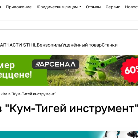
ы
Приложение
Юридическим лицам
Отзывы
Сервис
Новос
АПЧАСТИ STIHL
Бензопилы
Уценённый товар
Станки
Для клиентов всех банков
akita в "Кум-Тигей инструмент"
Разбейте
оплату
 в "Кум-Тигей инструмент
а части
без переплат
График платежей