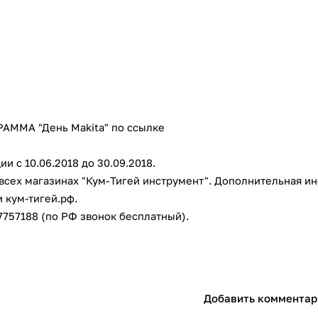
с вашей карты
по
25
%
каждые 2 недели
Подробнее
об оплате Плайтом
ММА "День Makita" по ссылке
25
и с 10.06.2018 до 30.09.2018.
раз в 2
всех магазинах "Кум-Тигей инструмент". Дополнительная ин
Остались вопросы?
недели
и кум-тигей.рф.
8 800 302-02-51
7757188 (по РФ звонок бесплатный).
plait.ru
Добавить комментар