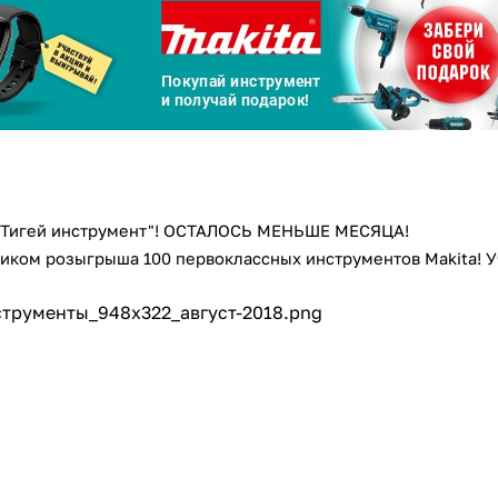
Сегодня
25
%
Добавляйте товары
в корзину
м-Тигей инструмент"! ОСТАЛОСЬ МЕНЬШЕ МЕСЯЦА!
иком розыгрыша 100 первоклассных инструментов Makita! Уч
Оплачивайте сегодня только
25
% картой любого банка
Получайте товар
выбранный способом
Оставшиеся
75
% будут
списываться