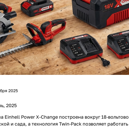
Получайте товар
выбранный способом
Оставшиеся
75
% будут
списываться
с вашей карты
по
25
%
каждые 2 недели
Подробнее
об оплате Плайтом
ября 2025
25
ь, 2025
раз в 2
Остались вопросы?
недели
а Einhell Power X-Change построена вокруг 18‑вольто
кой и сада, а технология Twin‑Pack позволяет работать
8 800 302-02-51