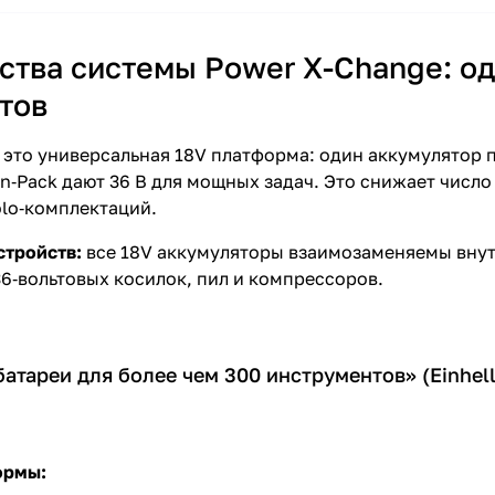
тва системы Power X-Change: од
тов
 это универсальная 18V платформа: один аккумулятор п
in‑Pack дают 36 В для мощных задач. Это снижает числ
olo‑комплектаций.
стройств:
все 18V аккумуляторы взаимозаменяемы внутр
36‑вольтовых косилок, пил и компрессоров.
батареи для более чем 300 инструментов» (Einhell
ормы: