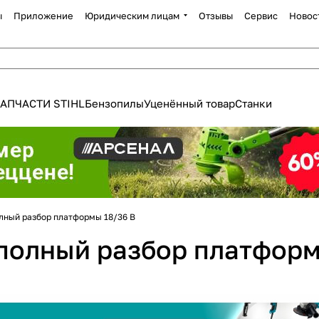
ы
Приложение
Юридическим лицам
Отзывы
Сервис
Новос
АПЧАСТИ STIHL
Бензопилы
Уценённый товар
Станки
олный разбор платформы 18/36 В
 полный разбор платформ
Для клиентов всех банков
Разбейте
оплату