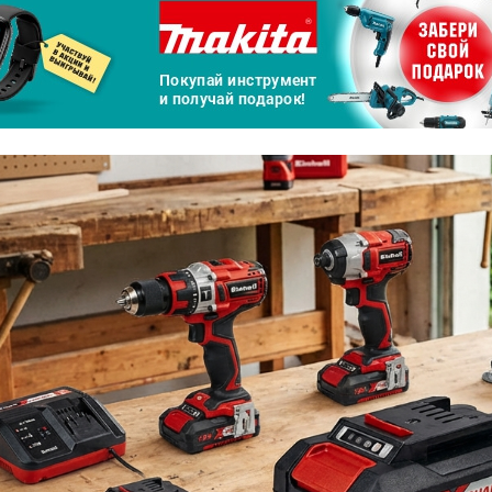
а части
без переплат
График платежей
Сегодня
25
%
Добавляйте товары
в корзину
Оплачивайте сегодня только
25
% картой любого банка