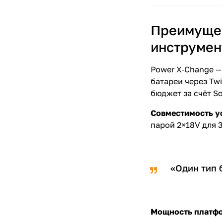
Преимущес
инструмен
Power X‑Change —
батареи через Tw
бюджет за счёт S
Совместимость у
парой 2×18V для 
«Один тип 
Мощность платф