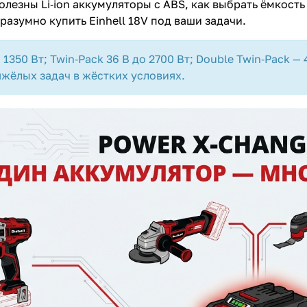
олезны Li‑ion аккумуляторы с ABS, как выбрать ёмкость
plait.ru
 разумно купить Einhell 18V под ваши задачи.
 1350 Вт; Twin‑Pack 36 В до 2700 Вт; Double Twin‑Pack —
яжёлых задач в жёстких условиях.
раз в 2 недели