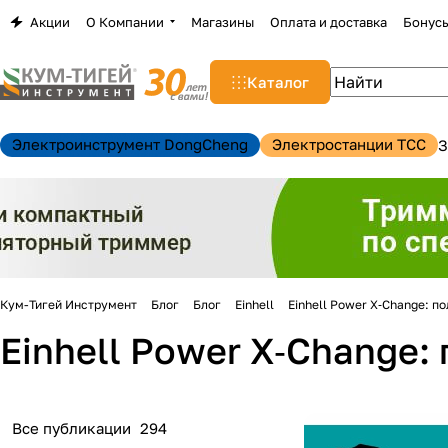
Акции
О Компании
Магазины
Оплата и доставка
Бонус
Каталог
Электроинструмент DongCheng
Электростанции TCC
З
Кум-Тигей Инструмент
Блог
Блог
Einhell
Einhell Power X‑Change: п
Einhell Power X‑Change:
Все публикации
294