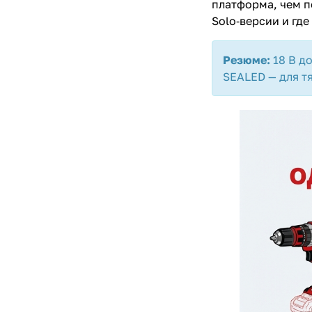
платформа, чем п
Solo‑версии и где
Резюме:
18 В до
SEALED — для т