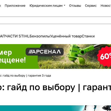
ы
Приложение
Юридическим лицам
Отзывы
Сервис
Новос
АПЧАСТИ STIHL
Бензопилы
Уценённый товар
Станки
 гайд по выбору | гарантия 3 года
 гайд по выбору | гарант
Для клиентов всех банков
Разбейте
оплату