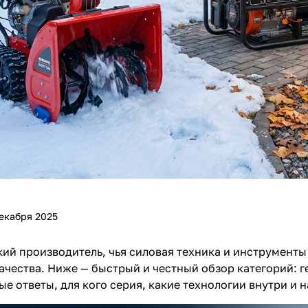
Получайте товар
выбранный способом
Оставшиеся
75
% будут
списываться
с вашей карты
по
25
%
каждые 2 недели
Подробнее
об оплате Плайтом
екабря 2025
25
ий производитель, чья силовая техника и инструменты
раз в 2
качества. Ниже — быстрый и честный обзор категорий: 
Остались вопросы?
недели
ые ответы, для кого серия, какие технологии внутри и 
8 800 302-02-51