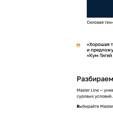
Силовая тех
«Хорошая т
и предложу
«Кум‑Тигей
Разбираемс
Master Line — ун
суровых условий.
В
ыбирайте Master