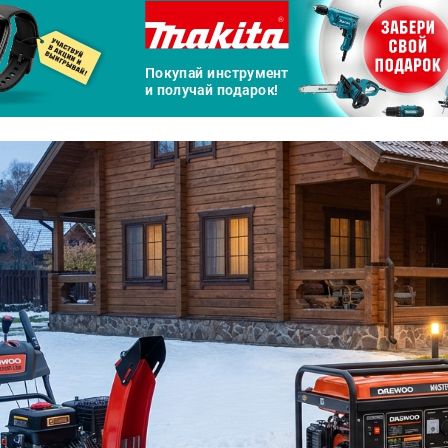
а части
без переплат
График платежей
Сегодня
25
%
Добавляйте товары
в корзину
Оплачивайте сегодня только
25
% картой любого банка