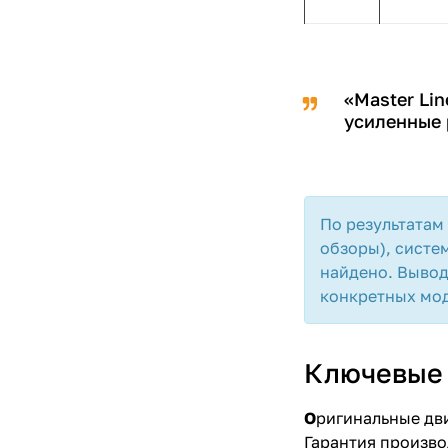
«Master Lin
усиленные 
По результатам
обзоры), систе
найдено. Вывод
конкретных мод
Ключевые 
О
ригинальные дви
Гарантия произво