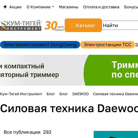
Акции
О Компании
Магазины
Оплата и доставка
Бонус
Каталог
Электроинструмент DongCheng
Электростанции TCC
З
Кум-Тигей Инструмент
Блог
Блог
DAEWOO
Силовая техника Daewoo:
Силовая техника Daewoo:
Все публикации
292