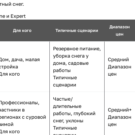
тный снег.
e и Expert
Диапазон
Для кого
Типичные сценарии
цен
Резервное питание,
уборка снега у
Дом, дача, малая
Средний
дома, садовые
стройка
Диапазон
работы
Для кого
цен
Типичные
сценарии
Частые/
Профессионалы,
длительные
частники в
Средний+
работы, глубокий
регионах с суровой
Диапазон
снег, уклоны
зимой
цен
Типичные
Для кого
сценарии