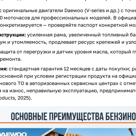
:
оригинальные двигатели Daewoo (V-series и др.) с точ
00 моточасов для профессиональных моделей. В офици
конкретизируется — проверяйте паспорт конкретной мо
нструкции:
усиленная рама, увеличенный топливный ба
ум и утомляемость, продлевает ресурс крепежей и узло
ащита от перегрузки и датчик уровня масла, который г
 ремонта.
ия:
стандартная гарантия 12 месяцев с даты покупки; 
основной при условии регистрации продукта на официа
ового ТО в авторизованных сервисных центрах с отмет
 на износ, неправильную эксплуатацию, предпринимат
ducts, 2025).