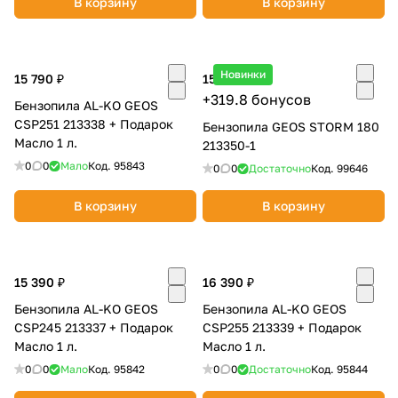
В корзину
В корзину
Новинки
15 790 ₽
15 990 ₽
+319.8 бонусов
Бензопила AL-KO GEOS
CSP251 213338 + Подарок
Бензопила GEOS STORM 180
Масло 1 л.
213350-1
0
0
Мало
Код.
95843
0
0
Достаточно
Код.
99646
В корзину
В корзину
15 390 ₽
16 390 ₽
Бензопила AL-KO GEOS
Бензопила AL-KO GEOS
CSP245 213337 + Подарок
CSP255 213339 + Подарок
Масло 1 л.
Масло 1 л.
0
0
Мало
Код.
95842
0
0
Достаточно
Код.
95844