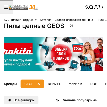
Кум-Тигей Инструмент
Каталог
Садово-огородная техника
Пилы ц
Пилы цепные GEOS
Для клиентов всех банков
21
Разбейте
оплату
на части
без переплат
График платежей
Бренды
GEOS
DENZEL
Мобил К
DDE
E
Сегодня
25
%
Все фильтры
Сначала популярные