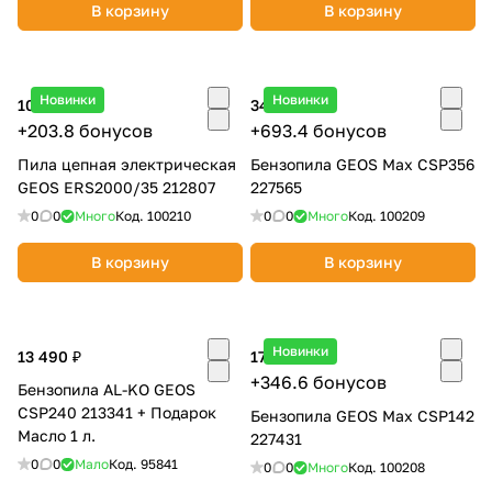
В корзину
В корзину
Новинки
Новинки
10 190 ₽
34 670 ₽
+203.8 бонусов
+693.4 бонусов
Пила цепная электрическая
Бензопила GEOS Max CSP356
GEOS ERS2000/35 212807
227565
0
0
Много
Код.
100210
0
0
Много
Код.
100209
В корзину
В корзину
Новинки
13 490 ₽
17 330 ₽
+346.6 бонусов
Бензопила AL-KO GEOS
CSP240 213341 + Подарок
Бензопила GEOS Max CSP142
Масло 1 л.
227431
0
0
Мало
Код.
95841
0
0
Много
Код.
100208