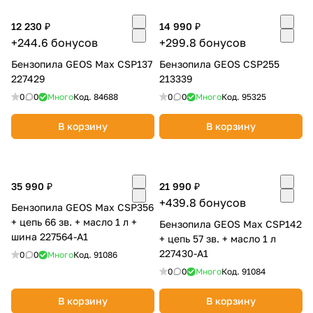
Добавляйте товары
12 230 ₽
14 990 ₽
в корзину
+244.6 бонусов
+299.8 бонусов
Бензопила GEOS Max CSP137
Бензопила GEOS CSP255
227429
213339
Оплачивайте сегодня только
0
0
Много
Код.
84688
0
0
Много
Код.
95325
25
% картой любого банка
В корзину
В корзину
Получайте товар
выбранный способом
35 990 ₽
21 990 ₽
+439.8 бонусов
Бензопила GEOS Max CSP356
Оставшиеся
75
% будут
+ цепь 66 зв. + масло 1 л +
Бензопила GEOS Max CSP142
списываться
с вашей карты
шина 227564-A1
+ цепь 57 зв. + масло 1 л
по
25
%
каждые 2 недели
227430-A1
0
0
Много
Код.
91086
0
0
Много
Код.
91084
В корзину
В корзину
Подробнее