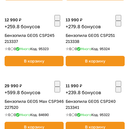
об оплате Плайтом
12 990 ₽
13 990 ₽
+259.8 бонусов
+279.8 бонусов
Бензопила GEOS CSP245
Бензопила GEOS CSP251
Остались вопросы?
25
213337
213338
8 800 302-02-51
0
0
Много
Код.
95323
0
0
Много
Код.
95324
plait.ru
раз в 2
недели
В корзину
В корзину
29 990 ₽
11 990 ₽
+599.8 бонусов
+239.8 бонусов
Бензопила GEOS Max CSP346
Бензопила GEOS CSP240
227520
213341
0
0
Много
Код.
84690
0
0
Много
Код.
95322
В корзину
В корзину