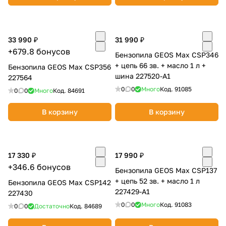
33 990 ₽
31 990 ₽
+679.8 бонусов
Бензопила GEOS Max CSP346
+ цепь 66 зв. + масло 1 л +
Бензопила GEOS Max CSP356
шина 227520-A1
раз в 2 недели
227564
0
0
Много
Код.
91085
0
0
Много
Код.
84691
В корзину
В корзину
17 330 ₽
17 990 ₽
+346.6 бонусов
Бензопила GEOS Max CSP137
+ цепь 52 зв. + масло 1 л
Бензопила GEOS Max CSP142
227429-A1
227430
0
0
Много
Код.
91083
0
0
Достаточно
Код.
84689