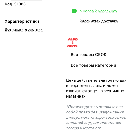
Код.
91086
Добавляйте товары
Много
в 2 магазинах
в корзину
Характеристики
Рассчитать доставку
Все характеристики
Оплачивайте сегодня только
25
% картой любого банка
Все товары GEOS
Получайте товар
Все товары категории
выбранный способом
Цена действительна только для
интернет-магазина и может
Оставшиеся
75
% будут
отличаться от цен в розничных
списываться
с вашей карты
магазинах
по
25
%
каждые 2 недели
*Производитель оставляет за
собой право без уведомления
дилера менять характеристики,
внешний вид, комплектацию
товара и место его
Подробнее