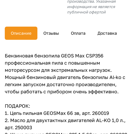
производства. Указанная
об оплате Плайтом
информация не является
публичной офертой
Описание
Отзывы
Оплата
Доставка
Остались вопросы?
25
8 800 302-02-51
plait.ru
раз в 2
Бензиновая бензопила GEOS Max CSP356
недели
профессиональная пила с повышенным
моторесурсом для экстремальных нагрузок.
Мощный бензиновый двигатель бензопилы Al-ko с
легким запуском достаточно производителен,
чтобы работать с прибором очень эффективно.
ПОДАРОК:
1. Цепь пильная GEOSMax 66 зв, арт. 260019
2. Масло для двухтактных двигателей AL-KO 1,0 л.,
арт. 250003