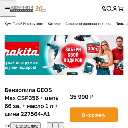
Кум-Тигей Инструмент
Каталог
Садово-огородная техника
Пилы ц
Для клиентов всех банков
Разбейте
оплату
на части
без переплат
График платежей
Бензопила GEOS
35 990 ₽
Max CSP356 + цепь
66 зв. + масло 1 л +
Сегодня
25
%
шина 227564-A1
В корзину
0
Нет отзывов