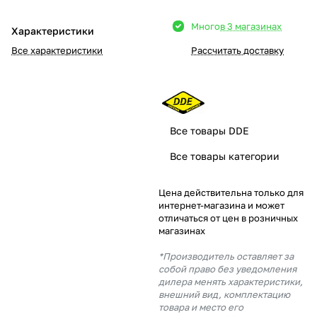
Добавляйте товары
Много
в 3 магазинах
Характеристики
в корзину
Все характеристики
Рассчитать доставку
Оплачивайте сегодня только
25
% картой любого банка
Все товары DDE
Получайте товар
Все товары категории
выбранный способом
Цена действительна только для
интернет-магазина и может
Оставшиеся
75
% будут
отличаться от цен в розничных
списываться
с вашей карты
магазинах
по
25
%
каждые 2 недели
*Производитель оставляет за
собой право без уведомления
дилера менять характеристики,
внешний вид, комплектацию
товара и место его
Подробнее