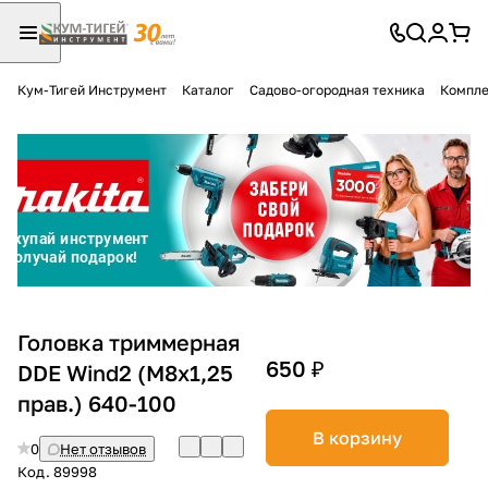
Кум-Тигей Инструмент
Каталог
Садово-огородная техника
Компле
Для клиентов всех банков
Разбейте
оплату
на части
без переплат
График платежей
Головка триммерная
650 ₽
DDE Wind2 (М8х1,25
прав.) 640-100
Сегодня
25
%
В корзину
0
Нет отзывов
Код.
89998