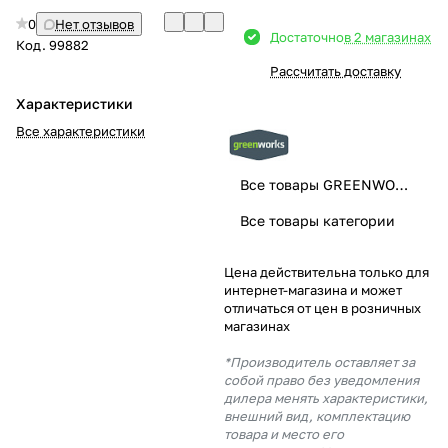
0
Нет отзывов
Добавляйте товары
Достаточно
в 2 магазинах
Код.
99882
в корзину
Рассчитать доставку
Характеристики
Оплачивайте сегодня только
Все характеристики
25
% картой любого банка
Все товары GREENWORKS
Получайте товар
Все товары категории
выбранный способом
Цена действительна только для
интернет-магазина и может
Оставшиеся
75
% будут
отличаться от цен в розничных
списываться
с вашей карты
магазинах
по
25
%
каждые 2 недели
*Производитель оставляет за
собой право без уведомления
дилера менять характеристики,
внешний вид, комплектацию
товара и место его
Подробнее