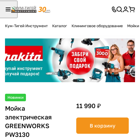
Кум-Тигей Инструмент
Каталог
Клининговое оборудование
Мойки 
Для клиентов всех банков
Разбейте
оплату
на части
без переплат
График платежей
Новинки
11 990 ₽
Мойка
электрическая
Сегодня
25
%
GREENWORKS
В корзину
PW3130