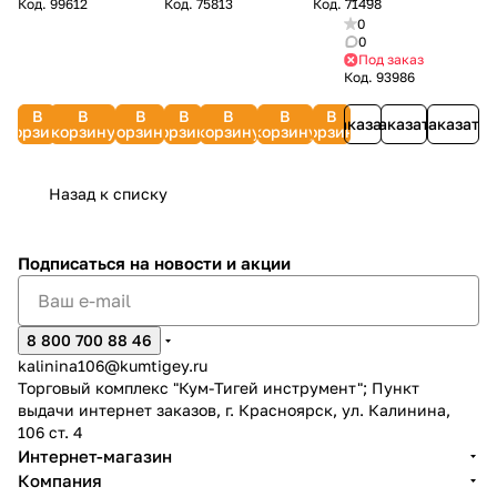
Код.
99612
Код.
75813
Код.
71498
1 л
500
л)
2
мойки
800
0000-
Basic
0
DAEWOO
мл
pilochist-
GREENWORKS
гр.
881-
Line
0
DAWS
6.296-
1
5201707
6.290-
9400
Под заказ
2.642-
210
105.0
175.0
Код.
93986
794.0
В
В
В
В
В
В
В
Заказать
Заказать
Заказать
корзину
корзину
корзину
корзину
корзину
корзину
корзину
Назад к списку
Подписаться
на новости и акции
8 800 700 88 46
kalinina106@kumtigey.ru
Торговый комплекс "Кум-Тигей инструмент"; Пункт
выдачи интернет заказов, г. Красноярск, ул. Калинина,
106 ст. 4
Интернет-магазин
Компания