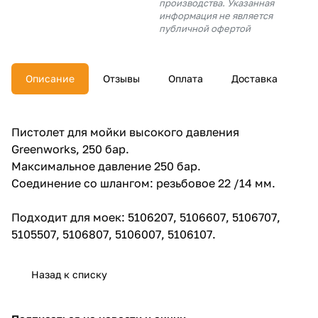
производства. Указанная
об оплате Плайтом
информация не является
публичной офертой
Описание
Отзывы
Оплата
Доставка
Остались вопросы?
25
8 800 302-02-51
plait.ru
раз в 2
Пистолет для мойки высокого давления
недели
Greenworks, 250 бар.
Максимальное давление 250 бар.
Соединение со шлангом: резьбовое 22 /14 мм.
Подходит для моек: 5106207, 5106607, 5106707,
5105507, 5106807, 5106007, 5106107.
Назад к списку