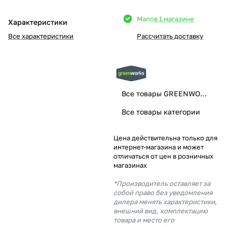
Добавляйте товары
Мало
в 1 магазине
Характеристики
в корзину
Все характеристики
Рассчитать доставку
Оплачивайте сегодня только
25
% картой любого банка
Все товары GREENWORKS
Получайте товар
Все товары категории
выбранный способом
Цена действительна только для
интернет-магазина и может
Оставшиеся
75
% будут
отличаться от цен в розничных
списываться
с вашей карты
магазинах
по
25
%
каждые 2 недели
*Производитель оставляет за
собой право без уведомления
дилера менять характеристики,
внешний вид, комплектацию
товара и место его
Подробнее