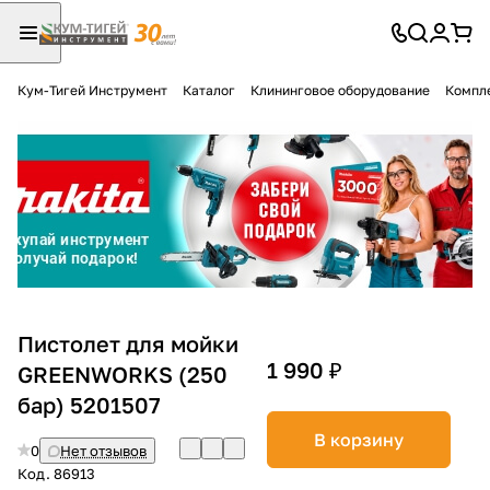
Кум-Тигей Инструмент
Каталог
Клининговое оборудование
Компл
Для клиентов всех банков
Разбейте
оплату
на части
без переплат
График платежей
Пистолет для мойки
1 990 ₽
GREENWORKS (250
бар) 5201507
Сегодня
25
%
В корзину
0
Нет отзывов
Код.
86913