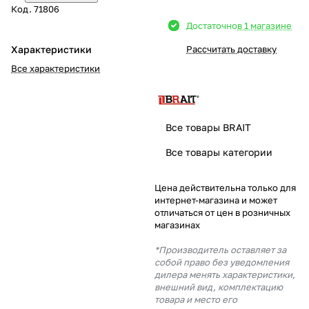
Код.
71806
Добавляйте товары
Достаточно
в 1 магазине
в корзину
Характеристики
Рассчитать доставку
Все характеристики
Оплачивайте сегодня только
25
% картой любого банка
Все товары BRAIT
Получайте товар
Все товары категории
выбранный способом
Цена действительна только для
интернет-магазина и может
Оставшиеся
75
% будут
отличаться от цен в розничных
списываться
с вашей карты
магазинах
по
25
%
каждые 2 недели
*Производитель оставляет за
собой право без уведомления
дилера менять характеристики,
внешний вид, комплектацию
товара и место его
Подробнее