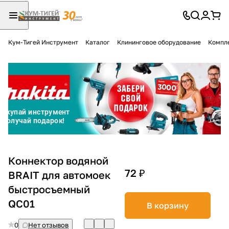
Кум-Тигей Инструмент
Каталог
Клининговое оборудование
Компл
Для клиентов всех банков
Разбейте
оплату
на части
без переплат
График платежей
Коннектор водяной
72 ₽
BRAIT для автомоек
быстросъемный
Сегодня
25
%
QC01
В корзину
0
Нет отзывов