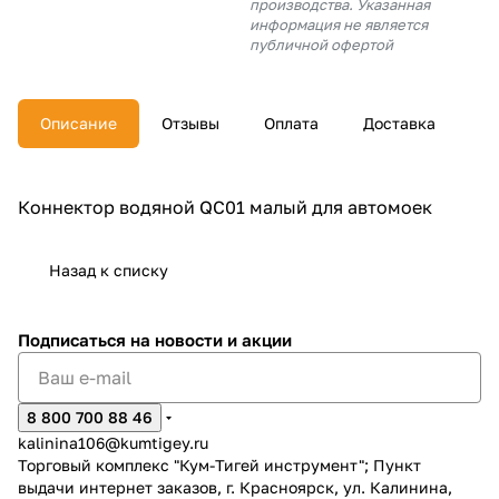
производства. Указанная
об оплате Плайтом
информация не является
публичной офертой
Описание
Отзывы
Оплата
Доставка
Остались вопросы?
25
8 800 302-02-51
plait.ru
раз в 2
Коннектор водяной QC01 малый для автомоек
недели
Назад к списку
Подписаться
на новости и акции
8 800 700 88 46
kalinina106@kumtigey.ru
Торговый комплекс "Кум-Тигей инструмент"; Пункт
выдачи интернет заказов, г. Красноярск, ул. Калинина,