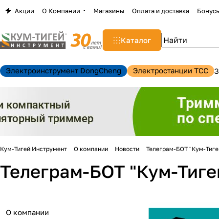
Акции
О Компании
Магазины
Оплата и доставка
Бонус
Каталог
Электроинструмент DongCheng
Электростанции TCC
З
Кум-Тигей Инструмент
О компании
Новости
Телеграм-БОТ "Кум-Тиг
Телеграм-БОТ "Кум-Тиг
н
О компании