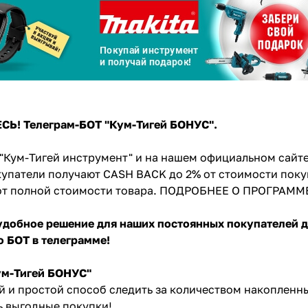
Сегодня
25
%
! Телеграм-БОТ "Кум-Тигей БОНУС".
Добавляйте товары
в корзину
 "Кум-Тигей инструмент" и на нашем официальном сайте
упатели получают CASH BACK до 2% от стоимости поку
от полной стоимости товара.
ПОДРОБНЕЕ О ПРОГРАММ
Оплачивайте сегодня только
25
% картой любого банка
добное решение для наших постоянных покупателей дл
то БОТ в телеграмме!
Получайте товар
выбранный способом
ум-Тигей БОНУС"
 и простой способ следить за количеством накопленны
ь выгодные покупки!