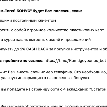
Оставшиеся
75
% будут
списываться
с вашей карты
по
25
%
каждые 2 недели
м-Тигей БОНУС" будет Вам полезен, если:
нашими постоянным клиентом
осить с собой огромное количество пластиковых карт
Подробнее
об оплате Плайтом
 в курсе наших выгодных акций и предложений
олучать до 2% CASH BACK за покупки инструментов и о
25
ы пройдите по ссылке:
https://t.me/Kumtigeybonus_bot
раз в 2
Остались вопросы?
недели
жит Вам внести свой номер телефона. Это необходимо,
8 800 302-02-51
ктуальную информацию о накопленных бонусах.
plait.ru
 вы попадете на страницу бота с 4 вкладками: "Остаток 
Вы сможете обратиться к нам по любому интересующему