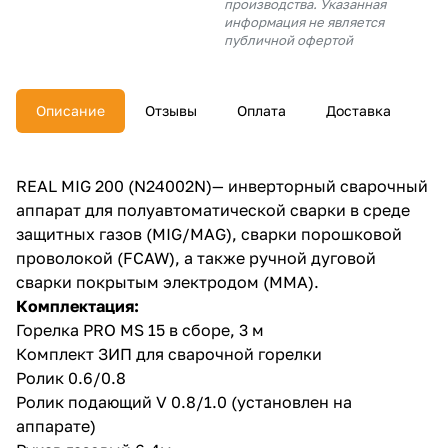
производства. Указанная
об оплате Плайтом
информация не является
публичной офертой
Описание
Отзывы
Оплата
Доставка
Остались вопросы?
25
8 800 302-02-51
plait.ru
раз в 2
REAL MIG 200 (N24002N)— инверторный сварочный
недели
аппарат для полуавтоматической сварки в среде
защитных газов (MIG/MAG), сварки порошковой
проволокой (FCAW), а также ручной дуговой
сварки покрытым электродом (ММА).
Комплектация:
Горелка PRO MS 15 в сборе, 3 м
Комплект ЗИП для сварочной горелки
Ролик 0.6/0.8
Ролик подающий V 0.8/1.0 (установлен на
аппарате)