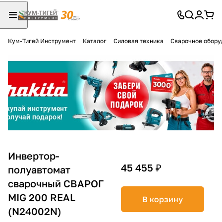
Кум-Тигей Инструмент
Каталог
Силовая техника
Сварочное обору
Для клиентов всех банков
Разбейте
оплату
на части
без переплат
График платежей
Инвертор-
45 455 ₽
полуавтомат
сварочный СВАРОГ
Сегодня
25
%
MIG 200 REAL
В корзину
(N24002N)