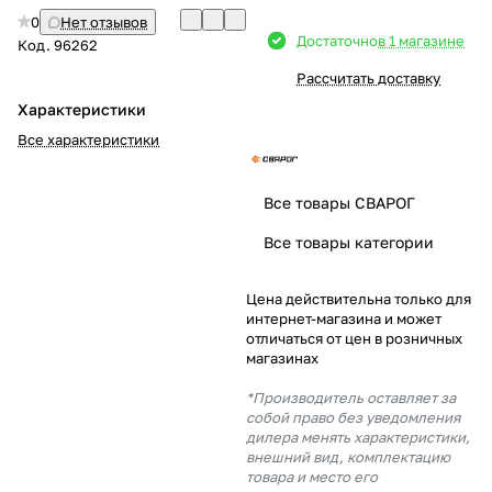
0
Нет отзывов
Добавляйте товары
Достаточно
в 1 магазине
Код.
96262
в корзину
Рассчитать доставку
Характеристики
Оплачивайте сегодня только
Все характеристики
25
% картой любого банка
Все товары СВАРОГ
Получайте товар
Все товары категории
выбранный способом
Цена действительна только для
интернет-магазина и может
Оставшиеся
75
% будут
отличаться от цен в розничных
списываться
с вашей карты
магазинах
по
25
%
каждые 2 недели
*Производитель оставляет за
собой право без уведомления
дилера менять характеристики,
внешний вид, комплектацию
товара и место его
Подробнее