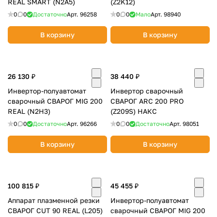
REAL SMART (N2A5)
(Z2K12)
об оплате Плайтом
0
0
Достаточно
Арт.
96258
0
0
Мало
Арт.
98940
В корзину
В корзину
Остались вопросы?
25
8 800 302-02-51
26 130 ₽
38 440 ₽
plait.ru
раз в 2
Инвертор-полуавтомат
Инвертор сварочный
недели
сварочный СВАРОГ MIG 200
СВАРОГ ARC 200 PRO
REAL (N2H3)
(Z209S) НАКС
0
0
Достаточно
Арт.
96266
0
0
Достаточно
Арт.
98051
В корзину
В корзину
100 815 ₽
45 455 ₽
Аппарат плазменной резки
Инвертор-полуавтомат
СВАРОГ CUT 90 REAL (L205)
сварочный СВАРОГ MIG 200