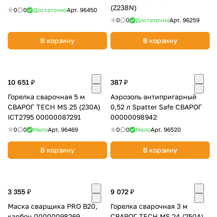
(Z238N)
0
0
Достаточно
Арт.
96450
0
0
Достаточно
Арт.
96259
В корзину
В корзину
10 651 ₽
387 ₽
Горелка сварочная 5 м
Аэрозоль антипригарный
СВАРОГ TECH MS 25 (230А)
0,52 л Spatter Safe СВАРОГ
ICT2795 00000087291
00000098942
0
0
Мало
Арт.
96469
0
0
Мало
Арт.
96520
В корзину
В корзину
3 355 ₽
9 072 ₽
Маска сварщика PRO B20,
Горелка сварочная 3 м
карбон 00000098269
СВАРОГ TECH MS 24 (250А)