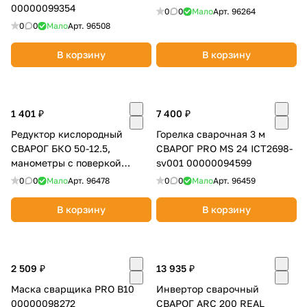
00000099354
0
0
Мало
Арт.
96264
0
0
Мало
Арт.
96508
В корзину
В корзину
1 401 ₽
7 400 ₽
Редуктор кислородный
Горелка сварочная 3 м
СВАРОГ БКО 50-12.5,
СВАРОГ PRO MS 24 ICT2698-
манометры с поверкой
sv001 00000094599
00000098848
0
0
Мало
Арт.
96478
0
0
Мало
Арт.
96459
В корзину
В корзину
2 509 ₽
13 935 ₽
Маска сварщика PRO B10
Инвертор сварочный
00000098272
СВАРОГ ARC 200 REAL