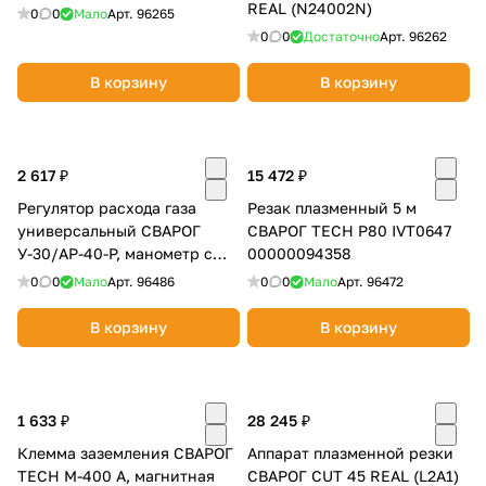
REAL (N24002N)
0
0
Мало
Арт.
96265
0
0
Достаточно
Арт.
96262
В корзину
В корзину
раз в 2 недели
2 617 ₽
15 472 ₽
Регулятор расхода газа
Резак плазменный 5 м
универсальный СВАРОГ
СВАРОГ TECH P80 IVT0647
У-30/АР-40-Р, манометр с
00000094358
поверкой 00000100544
0
0
Мало
Арт.
96486
0
0
Мало
Арт.
96472
В корзину
В корзину
1 633 ₽
28 245 ₽
Клемма заземления СВАРОГ
Аппарат плазменной резки
TECH M-400 А, магнитная
СВАРОГ CUT 45 REAL (L2A1)