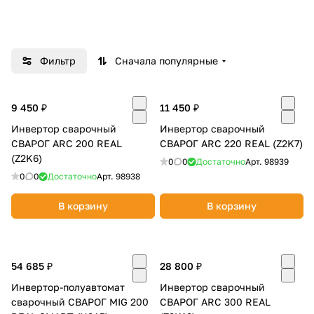
Добавляйте товары
в корзину
Фильтр
Сначала популярные
Оплачивайте сегодня только
25
% картой любого банка
9 450 ₽
11 450 ₽
Инвертор сварочный
Инвертор сварочный
СВАРОГ ARC 200 REAL
СВАРОГ ARC 220 REAL (Z2K7)
Получайте товар
(Z2K6)
0
0
Достаточно
Арт.
98939
выбранный способом
0
0
Достаточно
Арт.
98938
В корзину
В корзину
Оставшиеся
75
% будут
списываться
с вашей карты
по
25
%
каждые 2 недели
54 685 ₽
28 800 ₽
Инвертор-полуавтомат
Инвертор сварочный
сварочный СВАРОГ MIG 200
СВАРОГ ARC 300 REAL
Подробнее