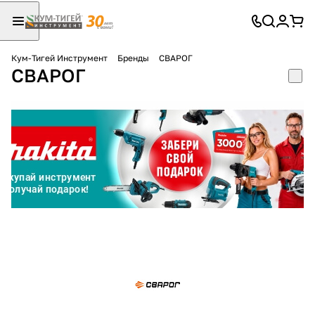
Кум-Тигей Инструмент
Бренды
СВАРОГ
СВАРОГ
Для клиентов всех банков
Разбейте
оплату
на части
без переплат
График платежей
Сегодня
25
%