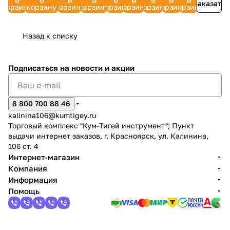
ASPECT/Motor
УТ000009071
УТ00000
Заказать
Вт)
корзину
корзину
корзину
корзину
корзину
корзину
корзину
корзину
корзину
oil 1liter
ТМ
can
Союз
УТ000006206
Назад к списку
Подписаться
на новости и акции
8 800 700 88 46
kalinina106@kumtigey.ru
Торговый комплекс "Кум-Тигей инструмент"; Пункт
выдачи интернет заказов, г. Красноярск, ул. Калинина,
106 ст. 4
Интернет-магазин
Компания
Информация
Помощь