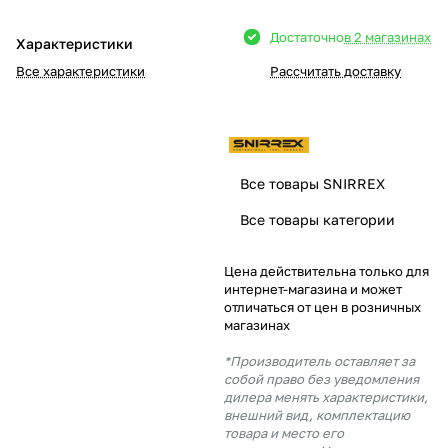
Добавляйте товары
Достаточно
в 2 магазинах
Характеристики
в корзину
Все характеристики
Рассчитать доставку
Оплачивайте сегодня только
25
% картой любого банка
Все товары SNIRREX
Получайте товар
Все товары категории
выбранный способом
Цена действительна только для
интернет-магазина и может
Оставшиеся
75
% будут
отличаться от цен в розничных
списываться
с вашей карты
магазинах
по
25
%
каждые 2 недели
*Производитель оставляет за
собой право без уведомления
дилера менять характеристики,
внешний вид, комплектацию
товара и место его
Подробнее