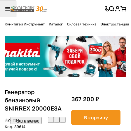
Кум-Тигей Инструмент
Каталог
Силовая техника
Электростанции
Для клиентов всех банков
Разбейте
оплату
на части
без переплат
График платежей
Генератор
367 200 ₽
бензиновый
SNIRREX 20000E3A
Сегодня
25
%
В корзину
0
Нет отзывов
Код.
89614