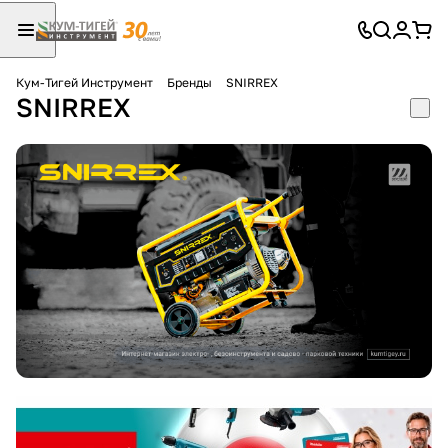
Кум-Тигей Инструмент
Бренды
SNIRREX
SNIRREX
Для клиентов всех банков
Разбейте
оплату
на части
без переплат
График платежей
Сегодня
25
%