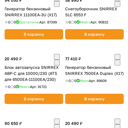
94 050 ₽
58 990 ₽
Генератор бензиновый
Снегоуборочник SNIRREX
Для домашних мастерских: дрели,
SNIRREX 11100EA-3U (X17)
SLC 6553 F
шлифмашины, садовая техника.
0
0
Достаточно
Арт.
87399
0
0
Много
Арт.
90832
Гарантия и сервис без компромиссов
В корзину
В корзину
Расширенная гарантия до 3 лет.
раз в 2 недели
20 490 ₽
250 сервисных центров в России и
77 410 ₽
Казахстане.
Блок автозапуска SNIRREX
Генератор бензиновый
ABP-C для 10000/230 (ATS
SNIRREX 7500EA Duplex (X17)
Опыт, проверенный временем
для 6500EA-11100EA/230)
0
0
Мало
Арт.
89609
Бренд создан объединением лидеров рынка с
0
0
Много
Арт.
91721
30-летним опытом. Каждая модель тестируется
в реальных условиях — от мороза -30°C до жары
В корзину
В корзину
+50°C.
90 650 ₽
20 490 ₽