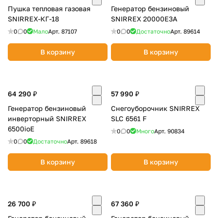
Пушка тепловая газовая
Генератор бензиновый
SNIRREX-КГ-18
SNIRREX 20000E3A
0
0
Мало
Арт.
87107
0
0
Достаточно
Арт.
89614
В корзину
В корзину
64 290 ₽
57 990 ₽
Генератор бензиновый
Снегоуборочник SNIRREX
инверторный SNIRREX
SLC 6561 F
6500ioE
0
0
Много
Арт.
90834
0
0
Достаточно
Арт.
89618
В корзину
В корзину
26 700 ₽
67 360 ₽