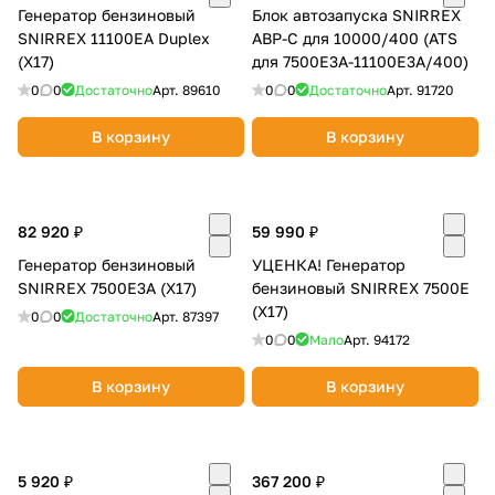
Генератор бензиновый
Блок автозапуска SNIRREX
SNIRREX 11100EA Duplex
ABP-C для 10000/400 (ATS
(X17)
для 7500E3A-11100E3A/400)
0
0
Достаточно
Арт.
89610
0
0
Достаточно
Арт.
91720
В корзину
В корзину
82 920 ₽
59 990 ₽
Генератор бензиновый
УЦЕНКА! Генератор
SNIRREX 7500E3A (X17)
бензиновый SNIRREX 7500E
(X17)
0
0
Достаточно
Арт.
87397
0
0
Мало
Арт.
94172
В корзину
В корзину
5 920 ₽
367 200 ₽