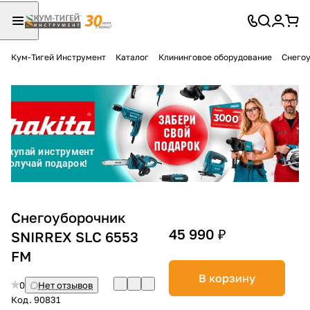
Кум-Тигей Инструмент
Каталог
Клининговое оборудование
Снего
Для клиентов всех банков
Разбейте
оплату
на части
без переплат
График платежей
Снегоуборочник
45 990 ₽
SNIRREX SLC 6553
FM
Сегодня
25
%
В корзину
0
Нет отзывов
Код.
90831