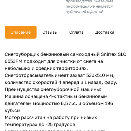
производства. Указанная
об оплате Плайтом
информация не является
публичной офертой
Описание
Отзывы
Оплата
Доставка
Остались вопросы?
25
8 800 302-02-51
plait.ru
раз в 2
Снегоуборщик бензиновый самоходный Snirrex SLC
недели
6553FM подходит для очистки от снега на
небольших и средних территориях.
Снегоотбрасыватель имеет захват 530х510 мм,
количество скоростей 4 вперед и 1 назад, фару.
Преимущества снегоуборочной машины:
Машина оснащена 4-х тактным бензиновым
двигателем мощностью 6,5 л.с. и объёмом 196
куб.см
Мотор рассчитан на работу при низких
температурах до -25 градусов