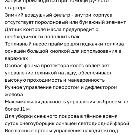
Запуск производится при помощи ручного
стартера
Зимний воздушный фильтр - внутри корпуса
отсутствует поролоновый или бумажный элемент
Датчик контроля масла предупредит о
необходимости пополнить бак
Топливный насос праймер для подкачки топлива
раз в 2 недели
оснащён большой кнопкой для использования в
варежках
Особая форма протектора колёс облегчает
управление техникой на льду, обеспечивает
высокую проходимость и маневренность
Ручное управление поворотом и дефлектором
желоба
Максимальная дальность управления выбросом не
более 11 м
Для уборки снежного покрова в тёмное время
суток снегоуборщик оснащён светодиодной фарой
Все важные органы управления находятся под