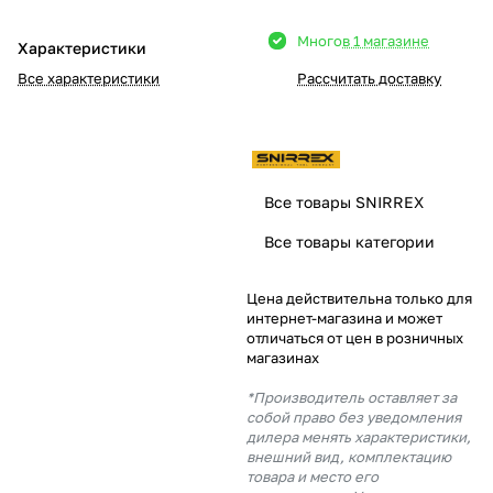
Добавляйте товары
Много
в 1 магазине
Характеристики
в корзину
Все характеристики
Рассчитать доставку
Оплачивайте сегодня только
25
% картой любого банка
Все товары SNIRREX
Получайте товар
Все товары категории
выбранный способом
Цена действительна только для
интернет-магазина и может
Оставшиеся
75
% будут
отличаться от цен в розничных
списываться
с вашей карты
магазинах
по
25
%
каждые 2 недели
*Производитель оставляет за
собой право без уведомления
дилера менять характеристики,
внешний вид, комплектацию
товара и место его
Подробнее