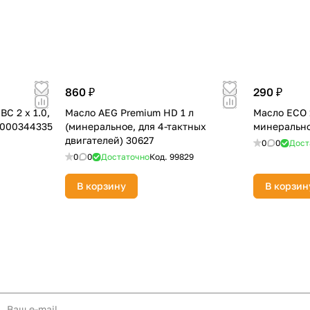
860 ₽
290 ₽
С 2 х 1.0,
Масло AEG Premium HD 1 л
Масло ECO 1
Т000344335
(минеральное, для 4-тактных
минерально
двигателей) 30627
0
0
Дост
0
0
Достаточно
Код.
99829
В корзину
В корзин