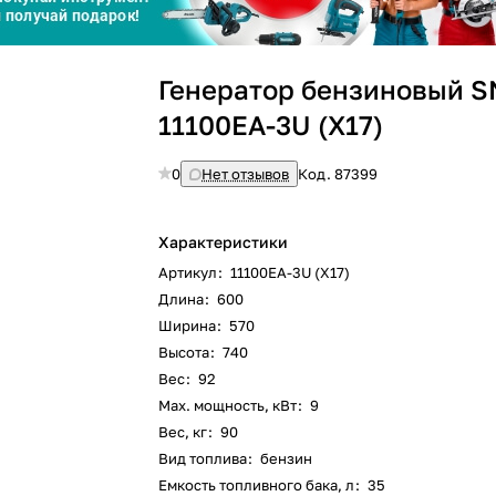
График платежей
Генератор бензиновый S
Сегодня
25
%
11100EA-3U (X17)
0
Нет отзывов
Код.
87399
Характеристики
Добавляйте товары
в корзину
Артикул
:
11100EA-3U (X17)
Длина
:
600
Ширина
:
570
Оплачивайте сегодня только
Высота
:
740
25
% картой любого банка
Вес
:
92
Max. мощность, кВт
:
9
Вес, кг
:
90
Получайте товар
выбранный способом
Вид топлива
:
бензин
Емкость топливного бака, л
:
35