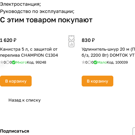
Электростанция;
Руководство по эксплуатации;
С этим товаром покупают
1 620 ₽
830 ₽
Канистра 5 л, с защитой от
Удлинитель-шнур 20 м (ПВ
перелива CHAMPION C1304
б/з, 2200 Вт) DOMTOK У
0
0
Много
Код.
99248
0
0
Мало
Код.
100039
В корзину
В корзину
Назад к списку
Подписаться