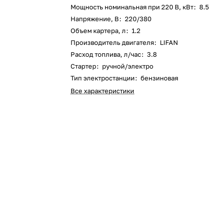
Мощность номинальная при 220 В, кВт
:
8.5
Оставшиеся
75
% будут
списываться
Напряжение, В
:
220/380
с вашей карты
по
25
%
каждые 2 недели
Объем картера, л
:
1.2
Производитель двигателя
:
LIFAN
Расход топлива, л/час
:
3.8
Стартер
:
ручной/электро
Тип электростанции
:
бензиновая
Подробнее
об оплате Плайтом
Все характеристики
25
раз в 2
Остались вопросы?
недели
8 800 302-02-51
plait.ru