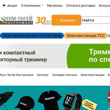
Акции
О Компании
Магазины
Оплата и доставка
Бонус
Каталог
Электроинструмент DongCheng
Электростанции TCC
З
Кум-Тигей Инструмент
Каталог
Силовая техника
Электростанции
Б
н