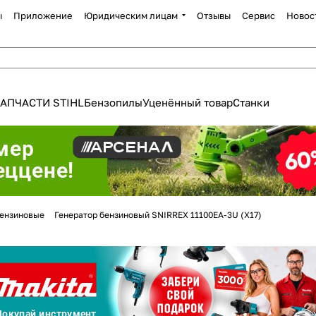
ы
Приложение
Юридическим лицам
Отзывы
Сервис
Новос
АПЧАСТИ STIHL
Бензопилы
Уценённый товар
Станки
Для клиентов всех банков
ензиновые
Генератор бензиновый SNIRREX 11100EA-3U (X17)
Разбейте
оплату
а части
без переплат