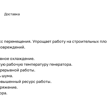
Доставка
раз в 2 недели
есс перемещения. Упрощает работу на строительных пл
повреждений.
ивное охлаждение.
ую рабочую температуру генератора.
прерывной работы.
ь шума.
повышенный ресурс работы.
пряжение.
ора.