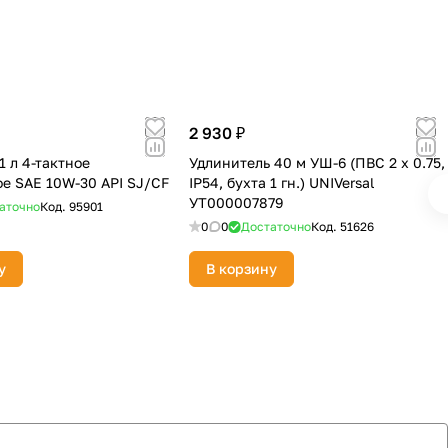
2 930 ₽
 л 4-тактное
Удлинитель 40 м УШ-6 (ПВС 2 х 0.75,
е SAE 10W-30 API SJ/CF
IP54, бухта 1 гн.) UNIVersal
УТ000007879
аточно
Код.
95901
0
0
Достаточно
Код.
51626
у
В корзину