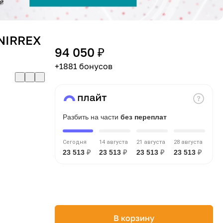
NIRREX
94 050 ₽
+1881 бонусов
Разбить на части
без переплат
Сегодня
14 августа
21 августа
28 августа
23 513
₽
23 513
₽
23 513
₽
23 513
₽
В корзину