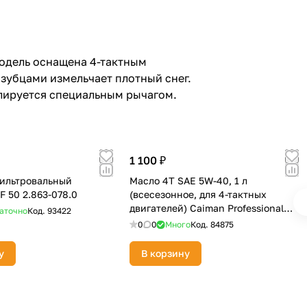
модель оснащена 4-тактным
 зубцами измельчает плотный снег.
лируется специальным рычагом.
1 100 ₽
ильтровальный
Масло 4T SAE 5W-40, 1 л
 50 2.863-078.0
(всесезонное, для 4-тактных
двигателей) Caiman Professional
аточно
Код.
93422
637828
0
0
Много
Код.
84875
у
В корзину