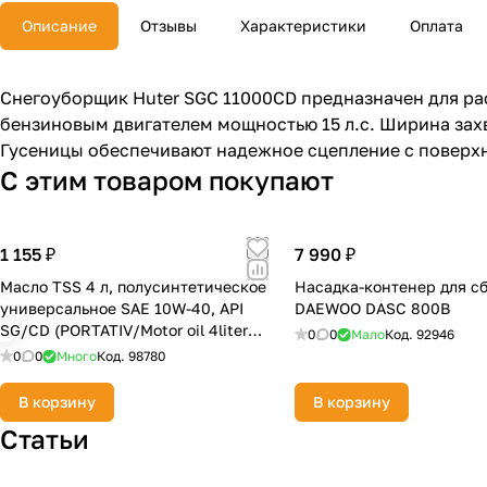
Описание
Отзывы
Характеристики
Оплата
Снегоуборщик Huter SGC 11000CD предназначен для ра
бензиновым двигателем мощностью 15 л.с. Ширина захв
Гусеницы обеспечивают надежное сцепление с поверх
С этим товаром покупают
1 155 ₽
7 990 ₽
Масло TSS 4 л, полусинтетическое
Насадка-контенер для с
универсальное SAE 10W-40, API
DAEWOO DASC 800B
SG/CD (PORTATIV/Motor oil 4liter
0
0
Мало
Код.
92946
can)
0
0
Много
Код.
98780
В корзину
В корзину
Статьи