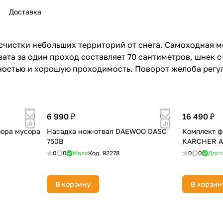
Доставка
счистки небольших территорий от снега. Самоходная 
ата за один проход составляет 70 сантиметров, шнек с
ностью и хорошую проходимость. Поворот желоба регу
раз в 2 недели
6 990 ₽
16 490 ₽
бора мусора
Насадка нож-отвал DAEWOO DASC
Комплект ф
750B
KARCHER AF
0
0
Мало
Код.
92278
0
0
Дост
В корзину
В корзин