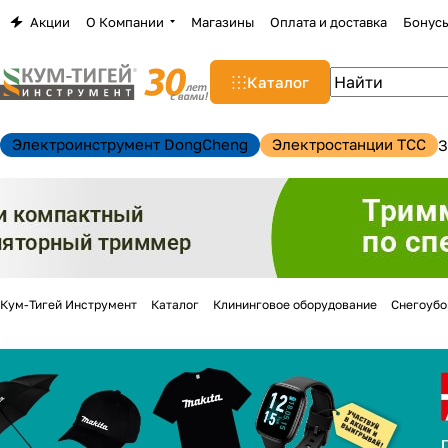
Акции
О Компании
Магазины
Оплата и доставка
Бонус
Каталог
Электроинструмент DongCheng
Электростанции TCC
З
Кум-Тигей Инструмент
Каталог
Клининговое оборудование
Снегоуб
н