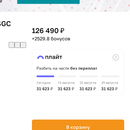
SGC
126 490 ₽
+2529.8 бонусов
Разбить на части
без переплат
Сегодня
15 августа
22 августа
29 августа
31 623
₽
31 623
₽
31 623
₽
31 623
₽
В корзину