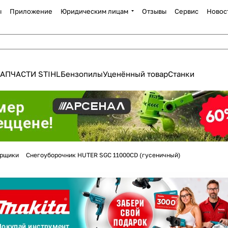
ы
Приложение
Юридическим лицам
Отзывы
Сервис
Новос
АПЧАСТИ STIHL
Бензопилы
Уценённый товар
Станки
Для клиентов всех банков
орщики
Снегоуборочник HUTER SGC 11000CD (гусеничный)
Разбейте
оплату
а части
без переплат