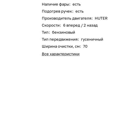
Оставшиеся
75
% будут
списываться
Наличие фары
:
есть
с вашей карты
по
25
%
каждые 2 недели
Подогрев ручек
:
есть
Производитель двигателя
:
HUTER
Скорости
:
6 вперед / 2 назад
Тип
:
бензиновый
Тип передвижения
:
гусеничный
Подробнее
об оплате Плайтом
Ширина очистки, см
:
70
Все характеристики
25
раз в 2
Остались вопросы?
недели
8 800 302-02-51
plait.ru