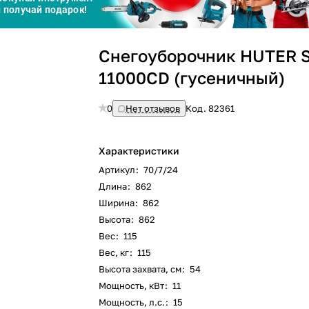
График платежей
Сегодня
Снегоуборочник HUTER 
25
%
11000CD (гусеничный)
0
Нет отзывов
Код.
82361
Добавляйте товары
в корзину
Характеристики
Артикул
:
70/7/24
Длина
:
862
Оплачивайте сегодня только
Ширина
:
862
25
% картой любого банка
Высота
:
862
Вес
:
115
Вес, кг
:
115
Получайте товар
выбранный способом
Высота захвата, см
:
54
Мощность, кВт
:
11
Мощность, л.с.
:
15