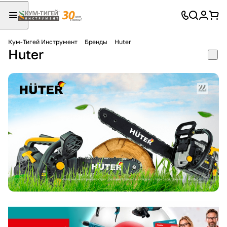
Кум-Тигей Инструмент
Бренды
Huter
Huter
Для клиентов всех банков
Разбейте
оплату
на части
без переплат
График платежей
Сегодня
25
%