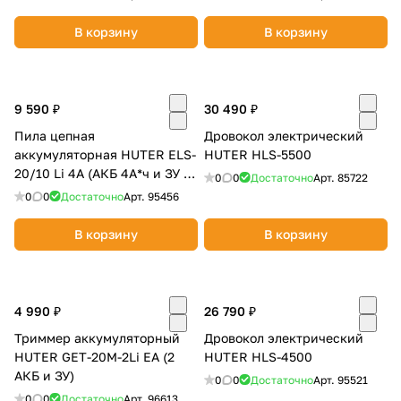
В корзину
В корзину
9 590 ₽
30 490 ₽
Пила цепная
Дровокол электрический
аккумуляторная HUTER ELS-
HUTER HLS-5500
20/10 Li 4А (АКБ 4А*ч и ЗУ в
0
0
Достаточно
Арт.
85722
комплекте)
0
0
Достаточно
Арт.
95456
В корзину
В корзину
4 990 ₽
26 790 ₽
Триммер аккумуляторный
Дровокол электрический
HUTER GET-20M-2Li EA (2
HUTER HLS-4500
АКБ и ЗУ)
0
0
Достаточно
Арт.
95521
0
0
Достаточно
Арт.
96613