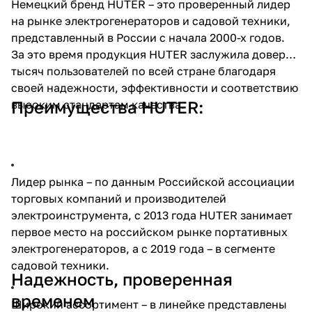
Немецкий бренд HUTER – это проверенный лидер
об оплате Плайтом
на рынке электрогенераторов и садовой техники,
представленный в России с начала 2000-х годов.
За это время продукция HUTER заслужила доверие
тысяч пользователей по всей стране благодаря
Остались вопросы?
своей надежности, эффективности и соответствию
25
8 800 302-02-51
Преимущества HUTER:
высоким стандартам качества.
plait.ru
раз в 2
недели
Лидер рынка – по данным Российской ассоциации
торговых компаний и производителей
электроинструмента, с 2013 года HUTER занимает
первое место на российском рынке портативных
электрогенераторов, а с 2019 года – в сегменте
садовой техники.
Надежность, проверенная
временем
Широкий ассортимент – в линейке представлены