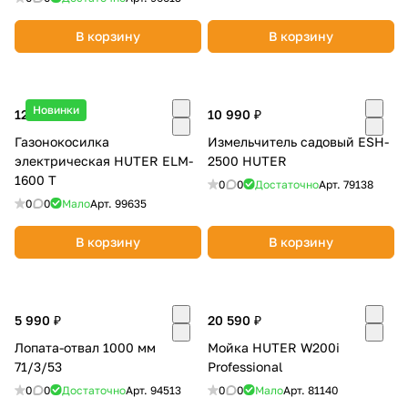
В корзину
В корзину
Новинки
12 090 ₽
10 990 ₽
Газонокосилка
Измельчитель садовый ESH-
электрическая HUTER ELM-
2500 HUTER
1600 T
0
0
Достаточно
Арт.
79138
0
0
Мало
Арт.
99635
В корзину
В корзину
5 990 ₽
20 590 ₽
Лопата-отвал 1000 мм
Мойка HUTER W200i
71/3/53
Professional
0
0
Достаточно
Арт.
94513
0
0
Мало
Арт.
81140