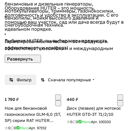
бензиновые и дизельные генераторы,
Оборудование HUTER – это мощность,
мотокультиваторы, триммеры, газонокосилки,
долговечность и удобство в эксплуатации. С его
бензопилы, мойки высокого давления и
помощью ваш участок, сад или дача всегда будут в
снегоуборочная техника.
идеальном порядке.
Выбирая HUTER, вы выбираете надежность,
Гарантированное качество – вся продукция
раз в 2 недели
эффективность и комфорт!
соответствует российским и международным
стандартам, проходит многоуровневый контроль
на заводах компании.
Гарантия и сервис – на всю продукцию HUTER
Фильтр
Сначала популярные
распространяется гарантия, а квалифицированные
специалисты сервисных центров готовы помочь с
обслуживанием и ремонтом.
1 790 ₽
440 ₽
Нож для бензиновой
Диск (лезвие) для мотокос
газонокосилки GLM-6,0 (ST,
HUTER GTD-3T 71/2/10
SP) серии RAT HUTER
0
0
Мало
Арт.
100333
71/7/28
0
0
Мало
Арт.
97152