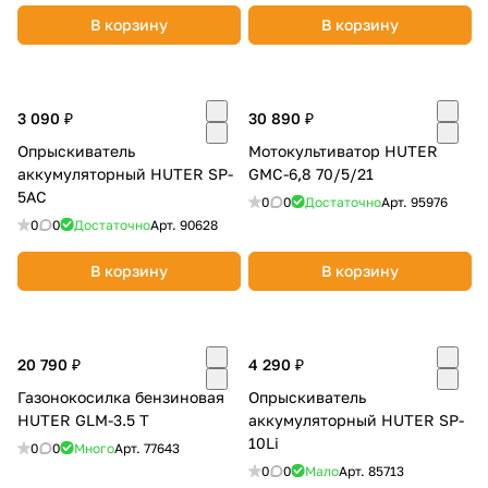
В корзину
В корзину
3 090 ₽
30 890 ₽
Опрыскиватель
Мотокультиватор HUTER
аккумуляторный HUTER SP-
GMC-6,8 70/5/21
5AC
0
0
Достаточно
Арт.
95976
0
0
Достаточно
Арт.
90628
В корзину
В корзину
20 790 ₽
4 290 ₽
Газонокосилка бензиновая
Опрыскиватель
HUTER GLM-3.5 T
аккумуляторный HUTER SP-
10Li
0
0
Много
Арт.
77643
0
0
Мало
Арт.
85713