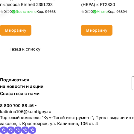
пылесоса Einhell 2351233
(НЕРА) к FT2830
0
0
Достаточно
Код.
94668
0
0
Много
Код.
96894
В корзину
В корзину
Назад к списку
Подписаться
на новости и акции
Связаться с нами
8 800 700 88 46
kalinina106@kumtigey.ru
Торговый комплекс "Кум-Тигей инструмент"; Пункт выдачи ин
заказов, г. Красноярск, ул. Калинина, 106 ст. 4