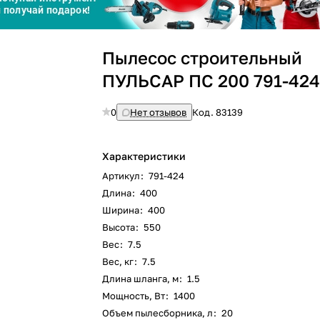
График платежей
Сегодня
Пылесос строительный
25
%
ПУЛЬСАР ПС 200 791-42
0
Нет отзывов
Код.
83139
Добавляйте товары
в корзину
Характеристики
Артикул
:
791-424
Длина
:
400
Оплачивайте сегодня только
Ширина
:
400
25
% картой любого банка
Высота
:
550
Вес
:
7.5
Вес, кг
:
7.5
Получайте товар
выбранный способом
Длина шланга, м
:
1.5
Мощность, Вт
:
1400
Объем пылесборника, л
:
20