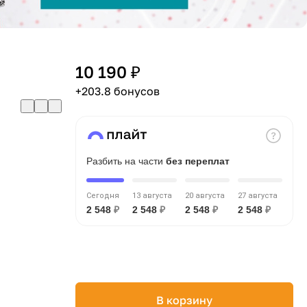
10 190 ₽
4
+203.8 бонусов
Разбить на части
без переплат
Сегодня
13 августа
20 августа
27 августа
2 548
₽
2 548
₽
2 548
₽
2 548
₽
В корзину