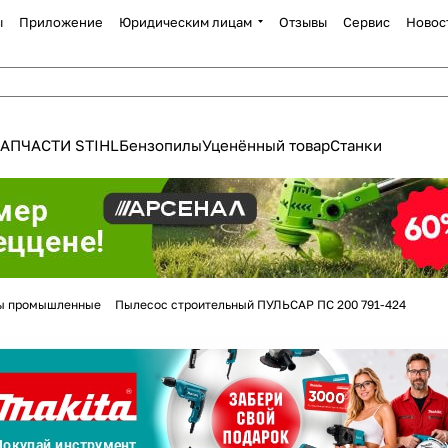
ы
Приложение
Юридическим лицам
Отзывы
Сервис
Новос
АПЧАСТИ STIHL
Бензопилы
Уценённый товар
Станки
Для клиентов всех банков
ы промышленные
Пылесос строительный ПУЛЬСАР ПС 200 791-424
Разбейте
оплату
а части
без переплат