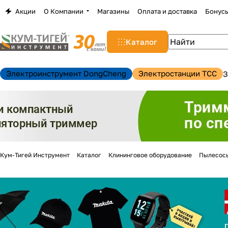
Акции
О Компании
Магазины
Оплата и доставка
Бонус
Каталог
Электроинструмент DongCheng
Электростанции TCC
З
Кум-Тигей Инструмент
Каталог
Клининговое оборудование
Пылесос
н