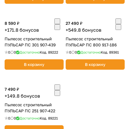
об оплате Плайтом
8 590 ₽
27 490 ₽
+171.8 бонусов
+549.8 бонусов
Остались вопросы?
25
Пылесос строительный
Пылесос строительный
8 800 302-02-51
ПУЛЬСАР ПС 301 907-439
ПУЛЬСАР ПС 800 917-186
plait.ru
раз в 2
0
0
Достаточно
Код.
89222
0
0
Достаточно
Код.
89361
недели
В корзину
В корзину
7 490 ₽
+149.8 бонусов
Пылесос строительный
ПУЛЬСАР ПС 251 907-422
0
0
Достаточно
Код.
89221