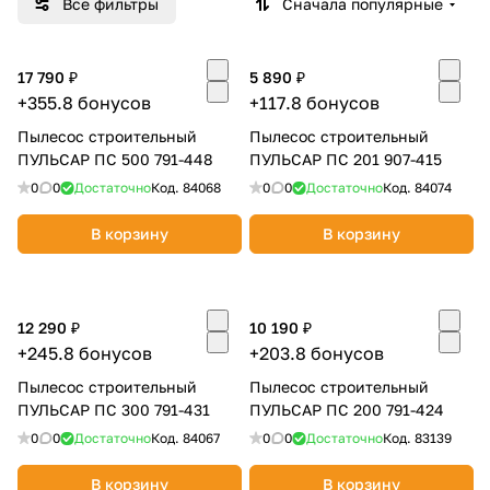
Все фильтры
Сначала популярные
Добавляйте товары
в корзину
17 790 ₽
5 890 ₽
+355.8 бонусов
+117.8 бонусов
Оплачивайте сегодня только
Пылесос строительный
Пылесос строительный
ПУЛЬСАР ПС 500 791-448
25
% картой любого банка
ПУЛЬСАР ПС 201 907-415
0
0
Достаточно
Код.
84068
0
0
Достаточно
Код.
84074
Получайте товар
В корзину
В корзину
выбранный способом
12 290 ₽
Оставшиеся
75
% будут
10 190 ₽
+245.8 бонусов
+203.8 бонусов
списываться
с вашей карты
по
25
%
каждые 2 недели
Пылесос строительный
Пылесос строительный
ПУЛЬСАР ПС 300 791-431
ПУЛЬСАР ПС 200 791-424
0
0
Достаточно
Код.
84067
0
0
Достаточно
Код.
83139
Подробнее
В корзину
В корзину