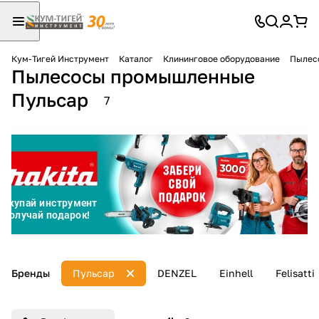
Кум-Тигей Инструмент
Каталог
Клининговое оборудование
Пылес
Пылесосы промышленные
Для клиентов всех банков
Пульсар
7
Разбейте
оплату
на части
без переплат
График платежей
Сегодня
Бренды
Пульсар
DENZEL
Einhell
Felisatti
25
%