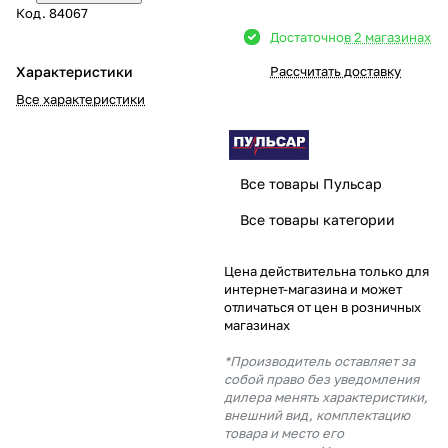
Код.
84067
Добавляйте товары
Достаточно
в 2 магазинах
в корзину
Характеристики
Рассчитать доставку
Все характеристики
Оплачивайте сегодня только
25
% картой любого банка
Все товары Пульсар
Получайте товар
Все товары категории
выбранный способом
Цена действительна только для
интернет-магазина и может
Оставшиеся
75
% будут
отличаться от цен в розничных
списываться
с вашей карты
магазинах
по
25
%
каждые 2 недели
*Производитель оставляет за
собой право без уведомления
дилера менять характеристики,
внешний вид, комплектацию
товара и место его
Подробнее