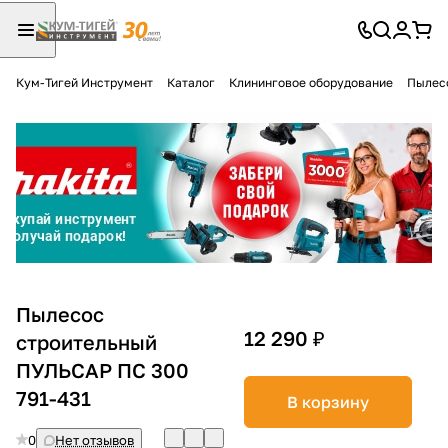
Кум-Тигей Инструмент
Каталог
Клининговое оборудование
Пылес
Для клиентов всех банков
Разбейте
оплату
на части
без переплат
График платежей
Пылесос
12 290 ₽
строительный
ПУЛЬСАР ПС 300
Сегодня
25
%
791-431
В корзину
0
Нет отзывов