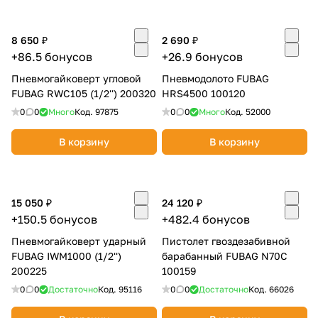
8 650 ₽
2 690 ₽
+86.5 бонусов
+26.9 бонусов
Пневмогайковерт угловой
Пневмодолото FUBAG
FUBAG RWC105 (1/2'') 200320
HRS4500 100120
0
0
Много
Код.
97875
0
0
Много
Код.
52000
В корзину
В корзину
15 050 ₽
24 120 ₽
+150.5 бонусов
+482.4 бонусов
Пневмогайковерт ударный
Пистолет гвоздезабивной
FUBAG IWM1000 (1/2'')
барабанный FUBAG N70C
200225
100159
0
0
Достаточно
Код.
95116
0
0
Достаточно
Код.
66026