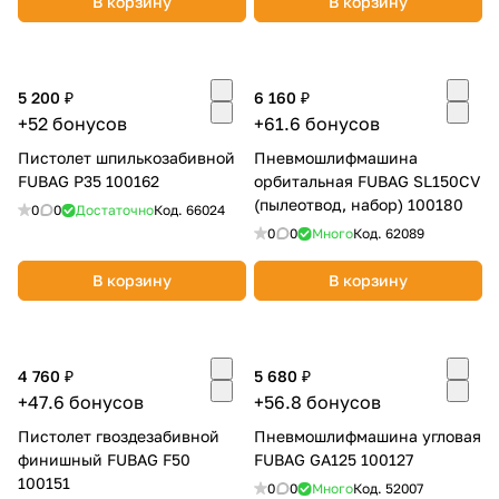
В корзину
В корзину
5 200 ₽
6 160 ₽
+52 бонусов
+61.6 бонусов
Пистолет шпилькозабивной
Пневмошлифмашина
FUBAG P35 100162
орбитальная FUBAG SL150CV
(пылеотвод, набор) 100180
0
0
Достаточно
Код.
66024
0
0
Много
Код.
62089
В корзину
В корзину
4 760 ₽
5 680 ₽
+47.6 бонусов
+56.8 бонусов
Пистолет гвоздезабивной
Пневмошлифмашина угловая
финишный FUBAG F50
FUBAG GA125 100127
100151
0
0
Много
Код.
52007