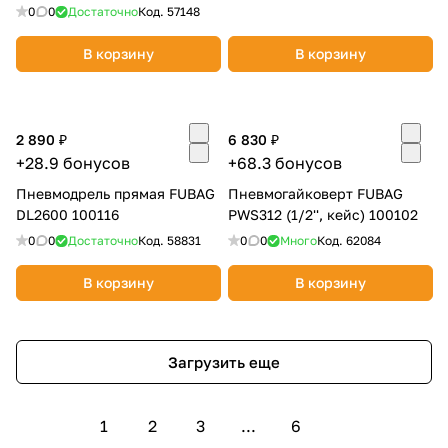
0
0
Достаточно
Код.
57148
В корзину
В корзину
2 890 ₽
6 830 ₽
+28.9 бонусов
+68.3 бонусов
Пневмодрель прямая FUBAG
Пневмогайковерт FUBAG
DL2600 100116
PWS312 (1/2'', кейс) 100102
0
0
Достаточно
Код.
58831
0
0
Много
Код.
62084
В корзину
В корзину
Загрузить еще
1
2
3
...
6