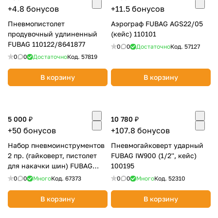
+4.8 бонусов
+11.5 бонусов
об оплате Плайтом
Пневмопистолет
Аэрограф FUBAG AGS22/05
продувочный удлиненный
(кейс) 110101
FUBAG 110122/8641877
0
0
Достаточно
Код.
57127
0
0
Достаточно
Код.
57819
Остались вопросы?
25
8 800 302-02-51
В корзину
В корзину
plait.ru
раз в 2
недели
5 000 ₽
10 780 ₽
+50 бонусов
+107.8 бонусов
Набор пневмоинструментов
Пневмогайковерт ударный
2 пр. (гайковерт, пистолет
FUBAG IW900 (1/2'', кейс)
для накачки шин) FUBAG
100195
120105
0
0
Много
Код.
67373
0
0
Много
Код.
52310
В корзину
В корзину