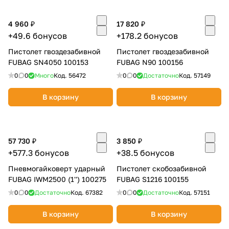
4 960 ₽
17 820 ₽
+49.6 бонусов
+178.2 бонусов
Пистолет гвоздезабивной
Пистолет гвоздезабивной
FUBAG SN4050 100153
FUBAG N90 100156
0
0
Много
Код.
56472
0
0
Достаточно
Код.
57149
раз в 2 недели
В корзину
В корзину
57 730 ₽
3 850 ₽
+577.3 бонусов
+38.5 бонусов
Пневмогайковерт ударный
Пистолет скобозабивной
FUBAG IWM2500 (1'') 100275
FUBAG S1216 100155
0
0
Достаточно
Код.
67382
0
0
Достаточно
Код.
57151
В корзину
В корзину