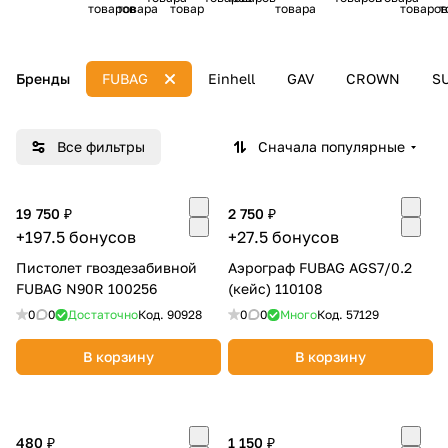
товаров
товара
товар
товара
товаро
т
м
вые
та
Добавляйте товары
о
ш
в корзину
п
Бренды
FUBAG
Einhell
GAV
CROWN
S
р
Оплачивайте сегодня только
и
ц
25
% картой любого банка
Все фильтры
Сначала популярные
ы
Получайте товар
19 750 ₽
2 750 ₽
выбранный способом
+197.5 бонусов
+27.5 бонусов
Пистолет гвоздезабивной
Аэрограф FUBAG AGS7/0.2
FUBAG N90R 100256
(кейс) 110108
Оставшиеся
75
% будут
0
0
Достаточно
Код.
90928
0
0
Много
Код.
57129
списываться
с вашей карты
по
25
%
каждые 2 недели
В корзину
В корзину
480 ₽
Подробнее
1 150 ₽