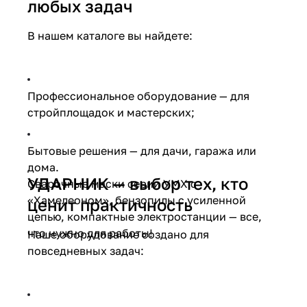
любых задач
В нашем каталоге вы найдете:
Профессиональное оборудование — для
раз в 2 недели
стройплощадок и мастерских;
Бытовые решения — для дачи, гаража или
дома.
УДАРНИК — выбор тех, кто
Сварочные маски серии УМХ с
«Хамелеоном», бензопилы с усиленной
ценит практичность
цепью, компактные электростанции — все,
что нужно для работы!
Наше оборудование создано для
повседневных задач: