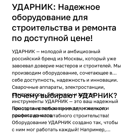
УДАРНИК: Надежное
Добавляйте товары
оборудование для
в корзину
строительства и ремонта
по доступной цене!
Оплачивайте сегодня только
25
% картой любого банка
УДАРНИК — молодой и амбициозный
российский бренд из Москвы, который уже
Получайте товар
завоевал доверие мастеров и строителей. Мы
выбранный способом
производим оборудование, сочетающее в
себе доступность, надежность и инновации.
Сварочные аппараты, электростанции,
Оставшиеся
75
% будут
Почему выбирают УДАРНИК?
компрессоры, бензокосы и другие
списываться
с вашей карты
инструменты УДАРНИК — это ваш надежный
по
25
%
каждые 2 недели
Простота использования для новичков и
помощник в любом проекте, от мелкого
профессионалов
ремонта до масштабного строительства!
Оборудование УДАРНИК создано так, чтобы
с ним мог работать каждый! Например,
Подробнее