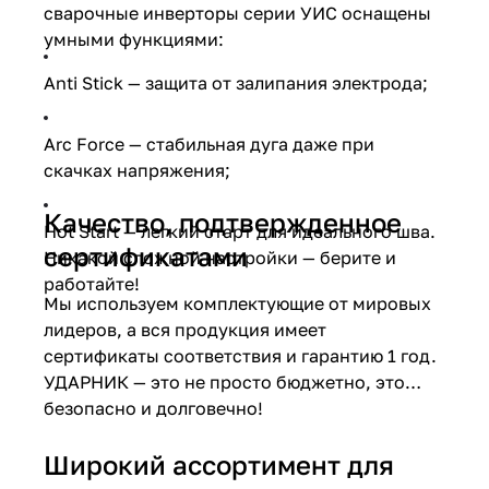
сварочные инверторы серии УИС оснащены
об оплате Плайтом
умными функциями:
Anti Stick — защита от залипания электрода;
Остались вопросы?
25
Arc Force — стабильная дуга даже при
8 800 302-02-51
скачках напряжения;
plait.ru
раз в 2
Качество, подтвержденное
недели
Hot Start — легкий старт для идеального шва.
сертификатами
Никакой сложной настройки — берите и
работайте!
Мы используем комплектующие от мировых
лидеров, а вся продукция имеет
сертификаты соответствия и гарантию 1 год.
УДАРНИК — это не просто бюджетно, это
безопасно и долговечно!
Широкий ассортимент для