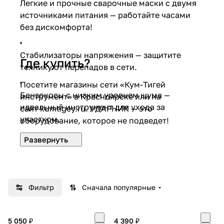
Легкие и прочные сварочные маски с двумя
источниками питания — работайте часами
без дискомфорта!
Стабилизаторы напряжения — защитите
Где купить?
технику от перепадов в сети.
Посетите магазины сети «Кум-Тигей
Бензокосы с низким уровнем шума —
инструмент» в Красноярске или на
идеальный инструмент для ухода за
сайт
kumtigey.ru
. УДАРНИК — это
участком.
оборудование, которое не подведет!
Фильтр
Сначала популярные
5 050 ₽
4 390 ₽