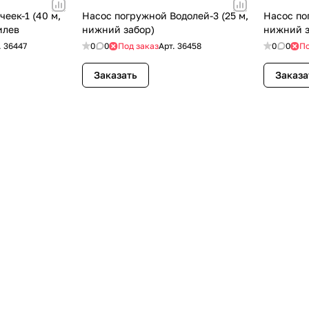
с вашей карты
по
25
%
каждые 2 недели
еек-1 (40 м,
Насос погружной Водолей-3 (25 м,
Насос по
илев
нижний забор)
нижний з
.
36447
0
0
Под заказ
Арт.
36458
0
0
По
Заказать
Заказа
Подробнее
об оплате Плайтом
25
раз в 2
Остались вопросы?
недели
8 800 302-02-51
plait.ru