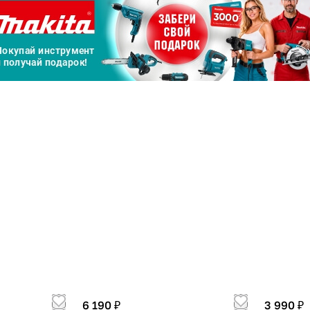
Сегодня
25
%
Добавляйте товары
в корзину
Оплачивайте сегодня только
25
% картой любого банка
Получайте товар
выбранный способом
Оставшиеся
75
% будут
списываться
6 190 ₽
3 990 ₽