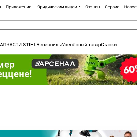
ы
Приложение
Юридическим лицам
Отзывы
Сервис
Новос
АПЧАСТИ STIHL
Бензопилы
Уценённый товар
Станки
Для клиентов всех банков
Разбейте
оплату
а части
без переплат
График платежей