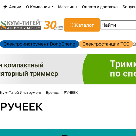
Акции
О Компании
Магазины
Оплата и доставка
Бонус
Каталог
Электроинструмент DongCheng
Электростанции TCC
З
Кум-Тигей Инструмент
Бренды
РУЧЕЕК
РУЧЕЕК
н