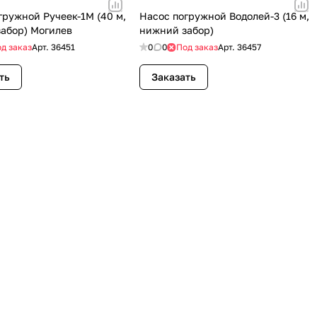
гружной Ручеек-1М (40 м,
Насос погружной Водолей-3 (16 м,
абор) Могилев
нижний забор)
д заказ
Арт.
36451
0
0
Под заказ
Арт.
36457
ть
Заказать