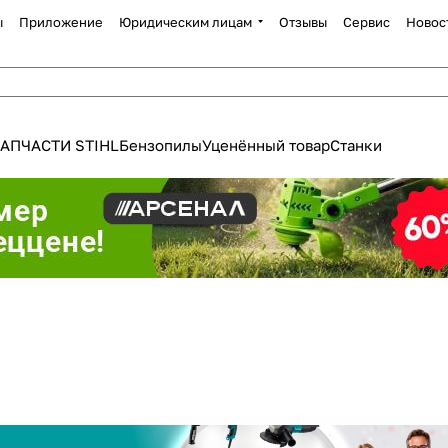
ы
Приложение
Юридическим лицам
Отзывы
Сервис
Новос
АПЧАСТИ STIHL
Бензопилы
Уценённый товар
Станки
Для клиентов всех банков
Разбейте
оплату
а части
без переплат
График платежей