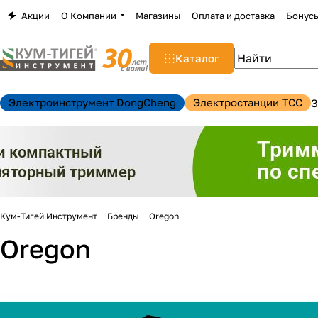
Акции
О Компании
Магазины
Оплата и доставка
Бонус
Каталог
Электроинструмент DongCheng
Электростанции TCC
З
Кум-Тигей Инструмент
Бренды
Oregon
н
Oregon