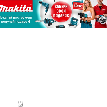
Сегодня
25
%
Добавляйте товары
в корзину
Оплачивайте сегодня только
25
% картой любого банка
Получайте товар
выбранный способом
Оставшиеся
75
% будут
списываться