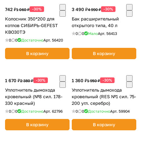
об оплате Плайтом
742 ₽
-30%
3 490 ₽
-30%
1 060 ₽
4 990 ₽
Колосник 350*200 для
Бак расширительный
котлов СИБИРЬ-GEFEST
открытого типа, 40 л
КВО30ТЭ
0
0
Мало
Арт.
56413
Остались вопросы?
25
0
0
Достаточно
Арт.
56420
8 800 302-02-51
В корзину
В корзину
plait.ru
раз в 2
недели
1 670 ₽
-30%
1 360 ₽
-30%
2 380 ₽
1 950 ₽
Уплотнитель дымохода
Уплотнитель дымохода
кровельный (№8 сил. 178-
кровельный (RES №1 сил. 75-
330 красный)
200 угл. серебро)
0
0
Достаточно
Арт.
62796
0
0
Достаточно
Арт.
59904
В корзину
В корзину