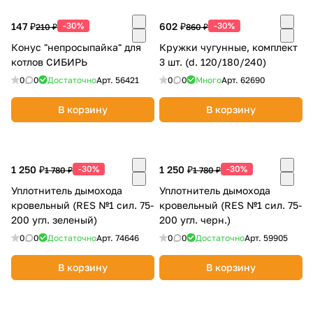
147 ₽
-30%
602 ₽
-30%
210 ₽
860 ₽
Конус "непросыпайка" для
Кружки чугунные, комплект
котлов СИБИРЬ
3 шт. (d. 120/180/240)
0
0
Достаточно
Арт.
56421
0
0
Много
Арт.
62690
В корзину
В корзину
1 250 ₽
-30%
1 250 ₽
-30%
1 780 ₽
1 780 ₽
Уплотнитель дымохода
Уплотнитель дымохода
кровельный (RES №1 сил. 75-
кровельный (RES №1 сил. 75-
200 угл. зеленый)
200 угл. черн.)
0
0
Достаточно
Арт.
74646
0
0
Достаточно
Арт.
59905
В корзину
В корзину