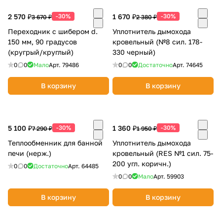
2 570 ₽
-30%
1 670 ₽
-30%
3 670 ₽
2 380 ₽
Переходник с шибером d.
Уплотнитель дымохода
150 мм, 90 градусов
кровельный (№8 сил. 178-
(кругрый/круглый)
330 черный)
0
0
Мало
Арт.
79486
0
0
Достаточно
Арт.
74645
раз в 2 недели
В корзину
В корзину
5 100 ₽
-30%
1 360 ₽
-30%
7 290 ₽
1 950 ₽
Теплообменник для банной
Уплотнитель дымохода
печи (нерж.)
кровельный (RES №1 сил. 75-
200 угл. коричн.)
0
0
Достаточно
Арт.
64485
0
0
Мало
Арт.
59903
В корзину
В корзину