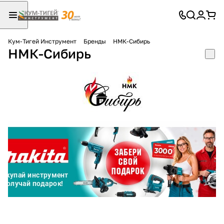
Кум-Тигей Инструмент
Бренды
НМК-Сибирь
НМК-Сибирь
Для клиентов всех банков
Разбейте
оплату
на части
без переплат
График платежей
Сегодня
25
%