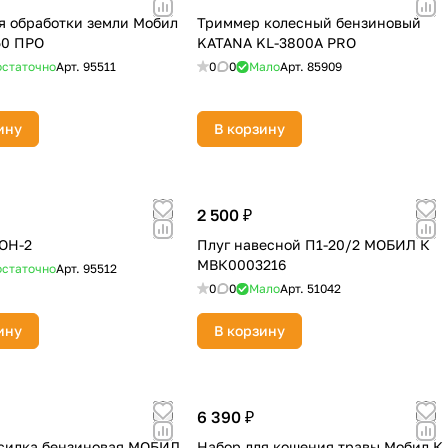
я обработки земли Мобил
Триммер колесный бензиновый
50 ПРО
KATANA KL-3800A PRO
статочно
Арт.
95511
0
0
Мало
Арт.
85909
ину
В корзину
2 500 ₽
ОН-2
Плуг навесной П1-20/2 МОБИЛ К
МВК0003216
статочно
Арт.
95512
0
0
Мало
Арт.
51042
ину
В корзину
6 390 ₽
силка бензиновая МОБИЛ
Набор для кошения травы Мобил К