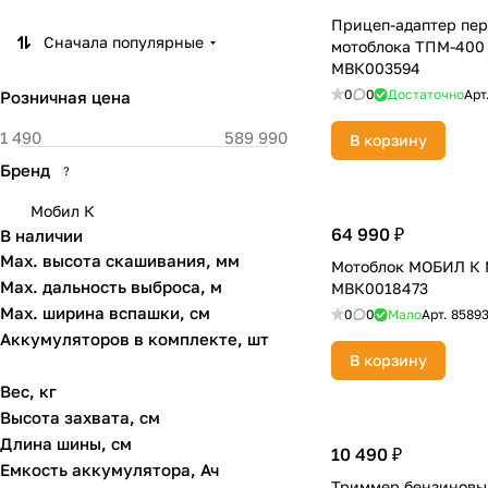
Прицеп-адаптер пер
Сначала популярные
мотоблока ТПМ-400
МВК003594
0
0
Достаточно
Арт
Розничная цена
В корзину
Бренд
?
Мобил К
64 990 ₽
В наличии
Max. высота скашивания, мм
Мотоблок МОБИЛ К
Max. дальность выброса, м
МВК0018473
Max. ширина вспашки, см
0
0
Мало
Арт.
8589
Аккумуляторов в комплекте, шт
В корзину
Вес, кг
Высота захвата, см
Длина шины, см
10 490 ₽
Емкость аккумулятора, Ач
Триммер бензиновы