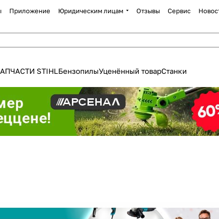
ы
Приложение
Юридическим лицам
Отзывы
Сервис
Новос
АПЧАСТИ STIHL
Бензопилы
Уценённый товар
Станки
Для клиентов всех банков
Разбейте
оплату
а части
без переплат