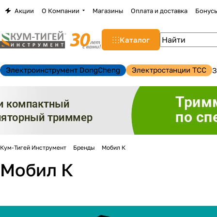
Акции
О Компании
Магазины
Оплата и доставка
Бонус
Каталог
Электроинструмент DongCheng
Электростанции TCC
З
Кум-Тигей Инструмент
Бренды
Мобил К
Мобил К
н