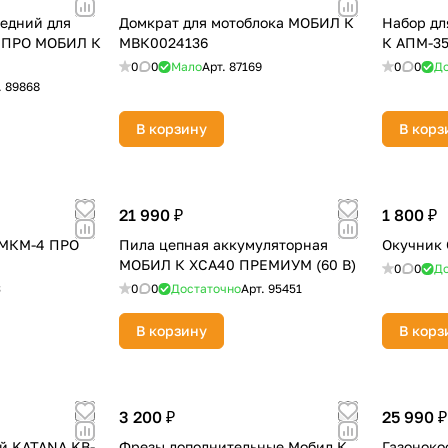
едний для
Домкрат для мотоблока МОБИЛ К
Набор дл
Оставшиеся
75
% будут
списываться
 ПРО МОБИЛ К
МВК0024136
К АПМ-3
с вашей карты
по
25
%
каждые 2 недели
0
0
Мало
Арт.
87169
0
0
До
.
89868
В корзину
В корз
Подробнее
об оплате Плайтом
21 990 ₽
1 800 ₽
 МКМ-4 ПРО
Пила цепная аккумуляторная
Окучник 
МОБИЛ К XСA40 ПРЕМИУМ (60 В)
0
0
До
25
3
0
0
Достаточно
Арт.
95451
раз в 2
Остались вопросы?
недели
В корзину
В корз
8 800 302-02-51
plait.ru
3 200 ₽
25 990 ₽
й KATANA KB-
Фрезы дополнительные Мобил К
Газоноко