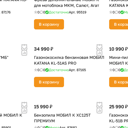
для мотоблока МКМ, Салют, Агат
KATANA 
.
87176
0
0
Достаточно
Арт.
95519
0
0
М
В корзину
В корз
раз в 2 недели
34 990 ₽
10 990 ₽
"МБ"
Газонокосилка бензиновая МОБИЛ
Мини-пил
KATANA KL-51AS PRO
МОБИЛ К
0
0
Достаточно
Арт.
87165
0
0
До
В корзину
В корз
15 990 ₽
25 990 ₽
ый МОБИЛ К
Бензопила МОБИЛ К ХС125T
Газоноко
ПРЕМИУМ
KL-51B P
.
85901
0
0
Много
Арт.
87682
0
0
До