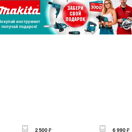
График платежей
Сегодня
25
%
Добавляйте товары
в корзину
Оплачивайте сегодня только
25
% картой любого банка
Получайте товар
выбранный способом
2 500 ₽
6 990 ₽