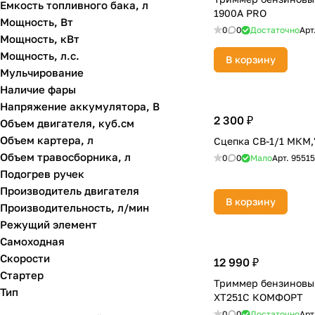
Емкость топливного бака, л
1900A PRO
Мощность, Вт
0
0
Достаточно
Арт
Мощность, кВт
Мощность, л.с.
В корзину
Мульчирование
Наличие фары
Напряжение аккумулятора, В
2 300 ₽
Объем двигателя, куб.см
Объем картера, л
Сцепка СВ-1/1 МКМ,
Объем травосборника, л
0
0
Мало
Арт.
95515
Подогрев ручек
Производитель двигателя
В корзину
Производительность, л/мин
Режущий элемент
Самоходная
Скорости
12 990 ₽
Стартер
Триммер бензинов
Тип
ХТ251С КОМФОРТ
0
0
Достаточно
Арт