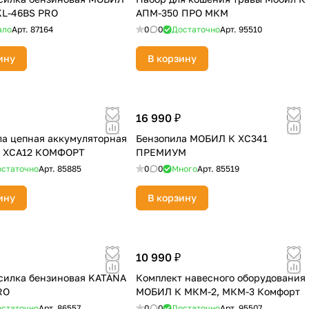
KL-46BS PRO
АПМ-350 ПРО МКМ
ало
Арт.
87164
0
0
Достаточно
Арт.
95510
ину
В корзину
16 990 ₽
а цепная аккумуляторная
Бензопила МОБИЛ К ХС341
 ХСА12 КОМФОРТ
ПРЕМИУМ
статочно
Арт.
85885
0
0
Много
Арт.
85519
ину
В корзину
10 990 ₽
силка бензиновая KATANA
Комплект навесного оборудования
RO
МОБИЛ К МКМ-2, МКМ-3 Комфорт
статочно
Арт.
86557
0
0
Достаточно
Арт.
95507