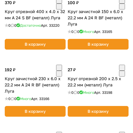
370 ₽
100 ₽
об оплате Плайтом
Круг отрезной 400 х 4.0 х 32
Круг зачистной 150 х 6.0 х
мм A 24 S BF (металл) Луга
22.2 мм A 24 R BF (металл)
Луга
0
0
Достаточно
Арт.
33220
0
0
Много
Арт.
33165
Остались вопросы?
25
8 800 302-02-51
В корзину
В корзину
plait.ru
раз в 2
недели
192 ₽
27 ₽
Круг зачистной 230 х 6.0 х
Круг отрезной 200 х 2.5 х
22.2 мм A 24 R BF (металл)
22.2 мм (металл) Луга
Луга
0
0
Много
Арт.
33198
0
0
Много
Арт.
33166
В корзину
В корзину