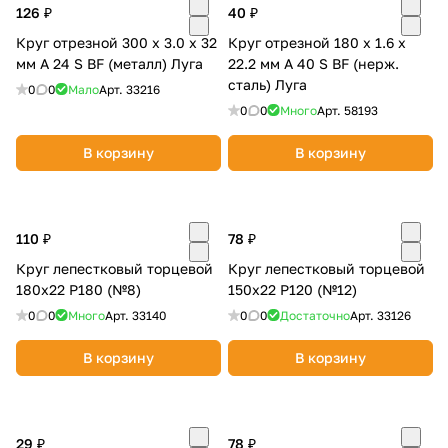
126 ₽
40 ₽
Круг отрезной 300 х 3.0 х 32
Круг отрезной 180 х 1.6 х
мм A 24 S BF (металл) Луга
22.2 мм A 40 S BF (нерж.
сталь) Луга
0
0
Мало
Арт.
33216
0
0
Много
Арт.
58193
раз в 2 недели
В корзину
В корзину
110 ₽
78 ₽
Круг лепестковый торцевой
Круг лепестковый торцевой
180х22 Р180 (№8)
150х22 Р120 (№12)
0
0
Много
Арт.
33140
0
0
Достаточно
Арт.
33126
В корзину
В корзину
29 ₽
78 ₽