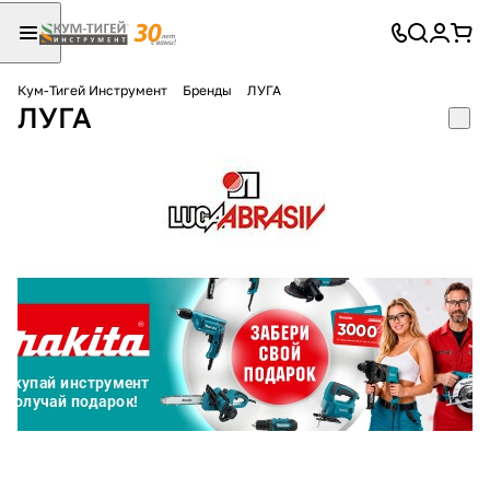
Кум-Тигей Инструмент
Бренды
ЛУГА
ЛУГА
Для клиентов всех банков
Разбейте
оплату
на части
без переплат
График платежей
Сегодня
25
%