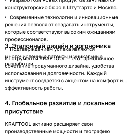
Разработкой новых продуктов занимаются
конструкторские бюро в Штутгарте и Москве.
Современные технологии и инновационные
решения позволяют создавать инструменты,
которые соответствуют высоким ожиданиям
профессионалов.
3. Эталонный дизайн и эргономика
раз в 2 недели
Подтверждением успеха являются
многочисленные патенты и уникальные
Инструменты KRAFTOOL — это гармоничное
разработки.
сочетание продуманного дизайна, удобства
использования и долговечности. Каждый
инструмент создаётся с акцентом на комфорт и
эффективность работы.
4. Глобальное развитие и локальное
присутствие
KRAFTOOL активно расширяет свои
производственные мощности и географию