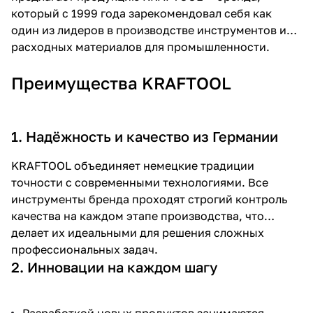
который с 1999 года зарекомендовал себя как
об оплате Плайтом
один из лидеров в производстве инструментов и
расходных материалов для промышленности.
Преимущества KRAFTOOL
Остались вопросы?
25
8 800 302-02-51
plait.ru
раз в 2
1. Надёжность и качество из Германии
недели
KRAFTOOL объединяет немецкие традиции
точности с современными технологиями. Все
инструменты бренда проходят строгий контроль
качества на каждом этапе производства, что
делает их идеальными для решения сложных
профессиональных задач.
2. Инновации на каждом шагу