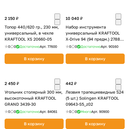
2 150 ₽
10 040 ₽
Топор 440/620 гр., 230 мм,
Набор инструмента
универсальный, в чехле
универсальный KRAFTOOL
KRAFTOOL XS 20660-05
X-Drive 94 (94 предм.) 27883-
H95_z02
0
0
Достаточно
Арт.
77600
0
0
Достаточно
Арт.
90160
В корзину
В корзину
2 450 ₽
442 ₽
Угольник столярный 300 мм,
Лезвия трапециевидные S24
высокоточный KRAFTOOL
(5 шт.) Solingen KRAFTOOL
GRAND 3439-30
09643-S5_z02
0
0
Достаточно
Арт.
84061
0
0
Много
Арт.
90900
В корзину
В корзину