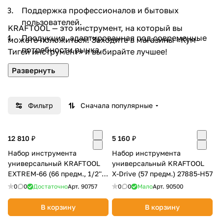
Поддержка профессионалов и бытовых
пользователей.
KRAFTOOL — это инструмент, на который вы
Продукция, адаптированная под современные
можете положиться! Заходите в магазины «Кум-
потребности рынка.
Тигей инструмент» и выбирайте лучшее!
Фильтр
Сначала популярные
12 810 ₽
5 160 ₽
Набор инструмента
Набор инструмента
универсальный KRAFTOOL
универсальный KRAFTOOL
EXTREM-66 (66 предм., 1/2'' +
X-Drive (57 предм.) 27885-H57
1/4'') 27976-H66
0
0
Достаточно
Арт.
90757
0
0
Мало
Арт.
90500
В корзину
В корзину