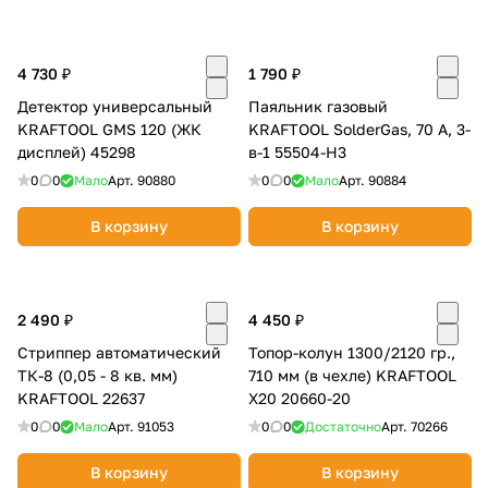
4 730 ₽
1 790 ₽
Детектор универсальный
Паяльник газовый
KRAFTOOL GMS 120 (ЖК
KRAFTOOL SolderGas, 70 А, 3-
дисплей) 45298
в-1 55504-Н3
0
0
Мало
Арт.
90880
0
0
Мало
Арт.
90884
В корзину
В корзину
2 490 ₽
4 450 ₽
Стриппер автоматический
Топор-колун 1300/2120 гр.,
ТК-8 (0,05 - 8 кв. мм)
710 мм (в чехле) KRAFTOOL
KRAFTOOL 22637
X20 20660-20
0
0
Мало
Арт.
91053
0
0
Достаточно
Арт.
70266
В корзину
В корзину