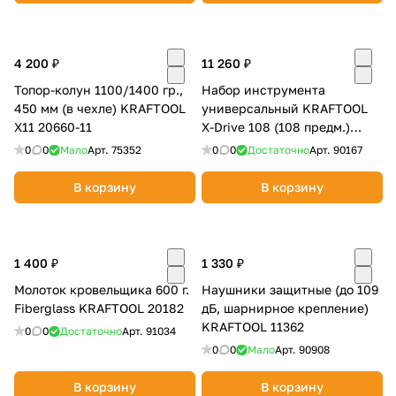
4 200 ₽
11 260 ₽
Топор-колун 1100/1400 гр.,
Набор инструмента
450 мм (в чехле) KRAFTOOL
универсальный KRAFTOOL
X11 20660-11
X-Drive 108 (108 предм.)
27888-H108_z03
0
0
Мало
Арт.
75352
0
0
Достаточно
Арт.
90167
В корзину
В корзину
1 400 ₽
1 330 ₽
Молоток кровельщика 600 г.
Наушники защитные (до 109
Fiberglass KRAFTOOL 20182
дБ, шарнирное крепление)
KRAFTOOL 11362
0
0
Достаточно
Арт.
91034
0
0
Мало
Арт.
90908
В корзину
В корзину