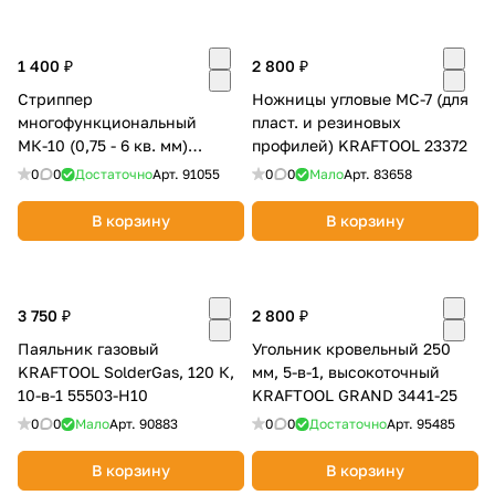
1 400 ₽
2 800 ₽
Стриппер
Ножницы угловые МС-7 (для
многофункциональный
пласт. и резиновых
МК-10 (0,75 - 6 кв. мм)
профилей) KRAFTOOL 23372
KRAFTOOL 22664
0
0
Достаточно
Арт.
91055
0
0
Мало
Арт.
83658
В корзину
В корзину
3 750 ₽
2 800 ₽
Паяльник газовый
Угольник кровельный 250
KRAFTOOL SolderGas, 120 К,
мм, 5-в-1, высокоточный
10-в-1 55503-Н10
KRAFTOOL GRAND 3441-25
0
0
Мало
Арт.
90883
0
0
Достаточно
Арт.
95485
В корзину
В корзину