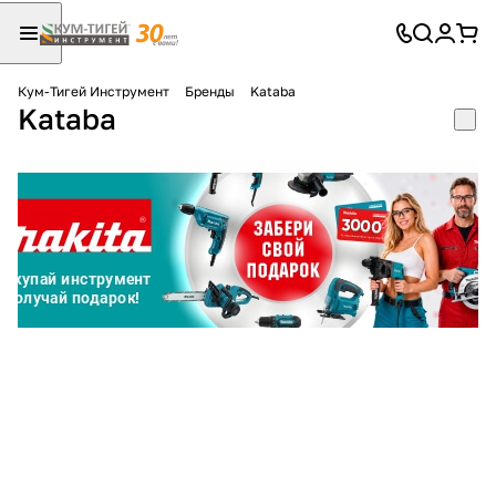
Кум-Тигей Инструмент
Бренды
Kataba
Kataba
Для клиентов всех банков
Разбейте
оплату
на части
без переплат
График платежей
Сегодня
25
%