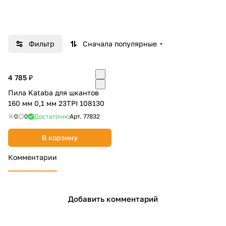
Добавляйте товары
в корзину
Фильтр
Сначала популярные
Оплачивайте сегодня только
25
% картой любого банка
4 785 ₽
Пила Kataba для шкантов
160 мм 0,1 мм 23TPI 108130
Получайте товар
0
0
Достаточно
Арт.
77832
выбранный способом
В корзину
Оставшиеся
75
% будут
Комментарии
списываться
с вашей карты
по
25
%
каждые 2 недели
Добавить комментарий
Подробнее