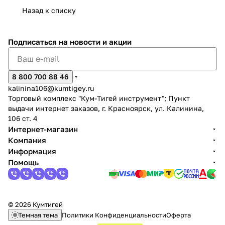
об оплате Плайтом
Назад к списку
Подписаться
на новости и акции
Остались вопросы?
25
8 800 302-02-51
8 800 700 88 46
plait.ru
kalinina106@kumtigey.ru
раз в 2
Торговый комплекс "Кум-Тигей инструмент"; Пункт
недели
выдачи интернет заказов, г. Красноярск, ул. Калинина,
106 ст. 4
Интернет-магазин
Компания
Информация
Помощь
© 2026 Кумтигей
Темная тема
Политики Конфиденциальности
Оферта