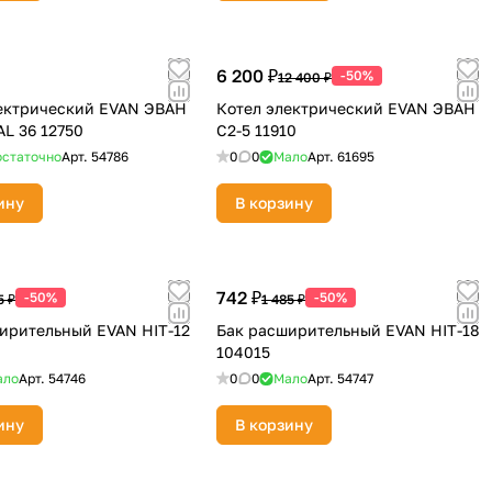
6 200 ₽
-50%
12 400 ₽
ектрический EVAN ЭВАН
Котел электрический EVAN ЭВАН
L 36 12750
С2-5 11910
статочно
Арт.
54786
0
0
Мало
Арт.
61695
ину
В корзину
742 ₽
-50%
-50%
5 ₽
1 485 ₽
ирительный EVAN HIT-12
Бак расширительный EVAN HIT-18
104015
ало
Арт.
54746
0
0
Мало
Арт.
54747
ину
В корзину