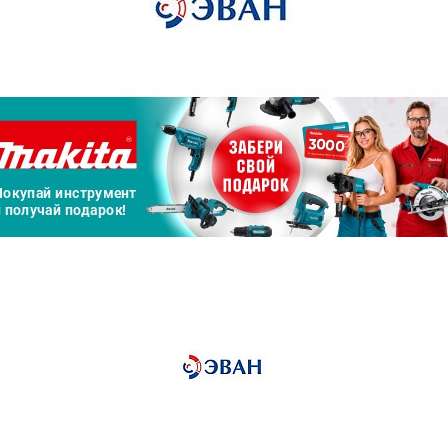
График платежей
Сегодня
25
%
Добавляйте товары
в корзину
Оплачивайте сегодня только
25
% картой любого банка
Получайте товар
выбранный способом