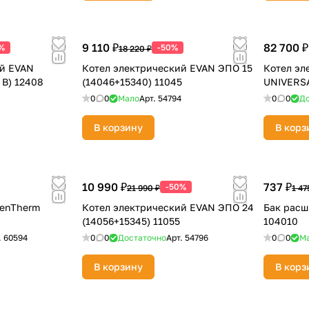
9 110 ₽
82 700 ₽
%
-50%
18 220 ₽
ий EVAN
Котел электрический EVAN ЭПО 15
Котел эл
 В) 12408
(14046+15340) 11045
UNIVERSA
0
0
Мало
Арт.
54794
0
0
До
раз в 2 недели
В корзину
В корз
10 990 ₽
737 ₽
-50%
21 990 ₽
1 47
enTherm
Котел электрический EVAN ЭПО 24
Бак расш
(14056+15345) 11055
104010
.
60594
0
0
Достаточно
Арт.
54796
0
0
М
В корзину
В корз