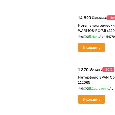
14 820 ₽
-50
29 650 ₽
Котел электрическ
WARMOS-RX-7,5 (220
0
0
Мало
Арт.
54779
В корзину
1 370 ₽
-50%
2 740 ₽
Интерфейс EVAN Op
112065
0
0
Достаточно
Арт
В корзину