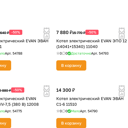
7 880 ₽
-50%
-50%
 640 ₽
15 770 ₽
ектрический EVAN ЭВАН
Котел электрический EVAN ЭПО 12
1
(14041+15340) 11040
ало
Арт.
54788
0
0
Достаточно
Арт.
54793
ину
В корзину
14 300 ₽
-50%
9 880 ₽
ектрический EVAN
Котел электрический EVAN ЭВАН
V-7,5 (380 В) 12008
С1-6 11510
ало
Арт.
54775
0
0
Мало
Арт.
54790
ину
В корзину