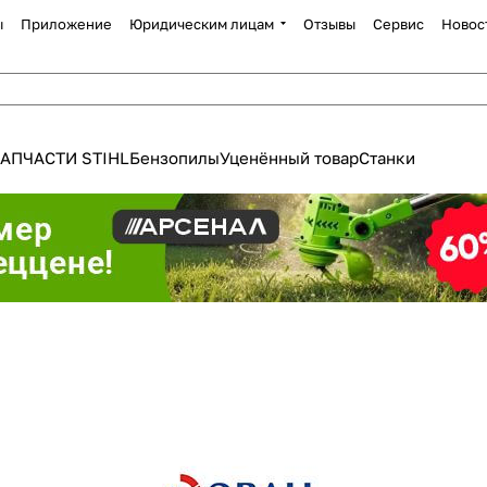
ы
Приложение
Юридическим лицам
Отзывы
Сервис
Новос
АПЧАСТИ STIHL
Бензопилы
Уценённый товар
Станки
Для клиентов всех банков
Разбейте
оплату
а части
без переплат