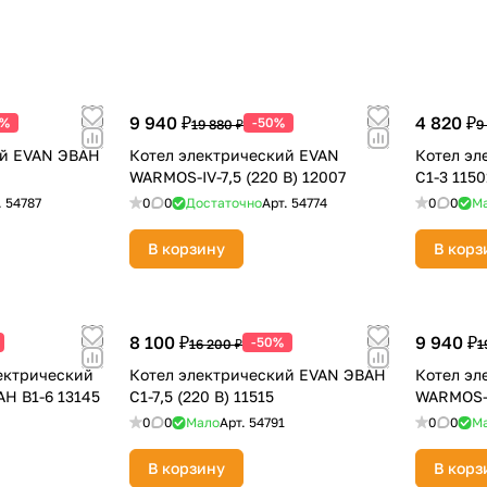
Оставшиеся
75
% будут
списываться
с вашей карты
по
25
%
каждые 2 недели
9 940 ₽
4 820 ₽
0%
-50%
19 880 ₽
9
ий EVAN ЭВАН
Котел электрический EVAN
Котел эл
Подробнее
об оплате Плайтом
WARMOS-IV-7,5 (220 В) 12007
C1-3 1150
.
54787
0
0
Достаточно
Арт.
54774
0
0
М
В корзину
В корз
25
раз в 2
Остались вопросы?
недели
8 100 ₽
9 940 ₽
-50%
16 200 ₽
1
8 800 302-02-51
ектрический
Котел электрический EVAN ЭВАН
Котел эл
Н В1-6 13145
С1-7,5 (220 В) 11515
WARMOS-I
plait.ru
0
0
Мало
Арт.
54791
0
0
М
В корзину
В корз