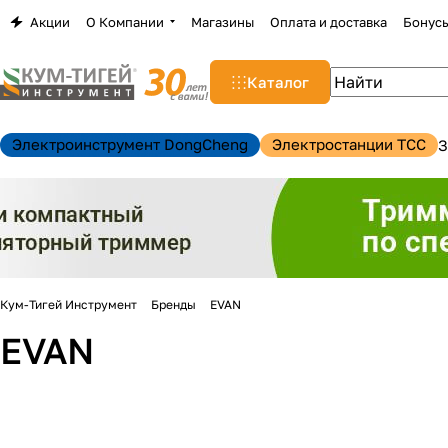
Акции
О Компании
Магазины
Оплата и доставка
Бонус
Каталог
Электроинструмент DongCheng
Электростанции TCC
З
Кум-Тигей Инструмент
Бренды
EVAN
EVAN
н