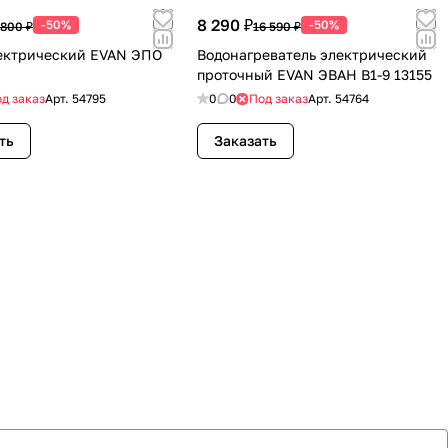
8 290 ₽
-50%
-50%
 800 ₽
16 590 ₽
ектрический EVAN ЭПО
Водонагреватель электрический
проточный EVAN ЭВАН В1-9 13155
д заказ
Арт.
54795
0
0
Под заказ
Арт.
54764
ть
Заказать