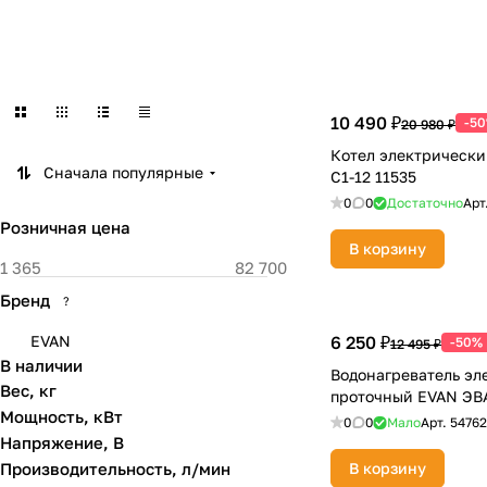
10 490 ₽
-5
20 980 ₽
Котел электрическ
Сначала популярные
С1-12 11535
0
0
Достаточно
Арт
Розничная цена
В корзину
Бренд
?
EVAN
6 250 ₽
-50%
12 495 ₽
В наличии
Водонагреватель эл
Вес, кг
проточный EVAN ЭВА
Мощность, кВт
0
0
Мало
Арт.
54762
Напряжение, В
Производительность, л/мин
В корзину