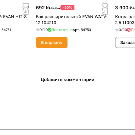
692 ₽
3 900 ₽
-50%
1 385 ₽
7
й EVAN HIT-8
Бак расширительный EVAN WATV-
Котел эл
12 104210
2,5 11003
.
54751
0
0
Достаточно
Арт.
54753
0
0
По
В корзину
Заказа
Добавить комментарий