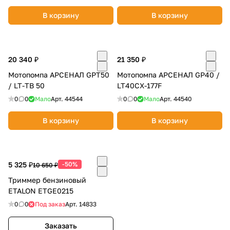
об оплате Плайтом
В корзину
В корзину
20 340 ₽
21 350 ₽
Остались вопросы?
25
Мотопомпа АРСЕНАЛ GPT50
8 800 302-02-51
Мотопомпа АРСЕНАЛ GP40 /
/ LT-TB 50
LT40CX-177F
plait.ru
раз в 2
0
0
Мало
Арт.
44544
0
0
Мало
Арт.
44540
недели
В корзину
В корзину
5 325 ₽
-50%
10 650 ₽
Триммер бензиновый
ETALON ETGE0215
0
0
Под заказ
Арт.
14833
Заказать