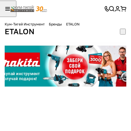
Кум-Тигей Инструмент
Бренды
ETALON
ETALON
Для клиентов всех банков
Разбейте
оплату
на части
без переплат
График платежей
Сегодня
25
%