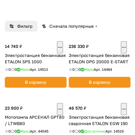
Добавляйте товары
в корзину
Фильтр
Сначала популярные
Оплачивайте сегодня только
25
% картой любого банка
14 740 ₽
236 330 ₽
Электростанция бензиновая
Электростанция бензиновая
ETALON SPS 1000
ETALON DPG 20000 E-START
Получайте товар
0
0
Мало
Арт.
14513
0
0
Мало
Арт.
14484
выбранный способом
В корзину
В корзину
Оставшиеся
75
% будут
списываться
с вашей карты
по
25
%
каждые 2 недели
23 900 ₽
46 570 ₽
Мотопомпа АРСЕНАЛ GPT80
Электростанция бензиновая
/ LTWB80
сварочная ETALON EGW 190
0
0
Мало
Арт.
44545
0
0
Достаточно
Арт.
14519
Подробнее