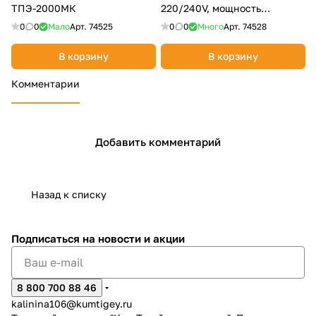
ТПЭ-2000МК
220/240V, мощность
1000/2000Вт
0
0
Мало
Арт.
74525
0
0
Много
Арт.
74528
В корзину
В корзину
Комментарии
Добавить комментарий
Назад к списку
Подписаться
на новости и акции
8 800 700 88 46
kalinina106@kumtigey.ru