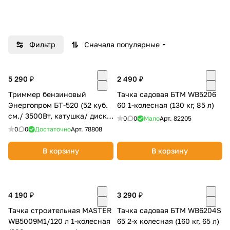
Добавляйте товары
в корзину
Фильтр
Сначала популярные
Оплачивайте сегодня только
25
% картой любого банка
5 290 ₽
2 490 ₽
Триммер бензиновый
Тачка садовая БТМ WB5206
Энергопром БТ-520 (52 куб.
60 1-колесная (130 кг, 85 л)
Получайте товар
см./ 3500Вт, катушка/ диск
0
0
Мало
Арт.
82205
выбранный способом
3Т)
0
0
Достаточно
Арт.
78808
В корзину
В корзину
Оставшиеся
75
% будут
списываться
с вашей карты
по
25
%
каждые 2 недели
4 190 ₽
3 290 ₽
Тачка строительная MASTER
Тачка садовая БТМ WB6204S
WB5009M1/120 л 1-колесная
65 2-х колесная (160 кг, 65 л)
Подробнее