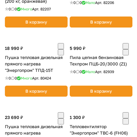
(200 кг, оранжевая)
0
0
Мало
Арт.
82206
об оплате Плайтом
0
0
Много
Арт.
82207
В корзину
В корзину
Остались вопросы?
25
8 800 302-02-51
18 990 ₽
5 990 ₽
plait.ru
раз в 2
Пушка тепловая дизельная
Пила цепная бензиновая
недели
прямого нагрева
Техпром ПЦБ-20/3000 (Z1)
"Энергопром" ТПД-15Т
0
0
Мало
Арт.
82939
0
0
Много
Арт.
80424
В корзину
В корзину
23 690 ₽
1 300 ₽
Пушка тепловая дизельная
Тепловентилятор
прямого нагрева
"Энергопром" ТВС-6 (FH06)