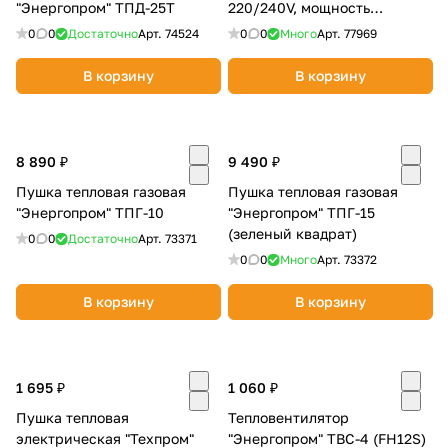
"Энергопром" ТПД-25Т
220/240V, мощность
1000/2000Вт
0
0
Достаточно
Арт.
74524
0
0
Много
Арт.
77969
В корзину
В корзину
раз в 2 недели
8 890 ₽
9 490 ₽
Пушка тепловая газовая
Пушка тепловая газовая
"Энергопром" ТПГ-10
"Энергопром" ТПГ-15
(зеленый квадрат)
0
0
Достаточно
Арт.
73371
0
0
Много
Арт.
73372
В корзину
В корзину
1 695 ₽
1 060 ₽
Пушка тепловая
Тепловентилятор
электрическая "Техпром"
"Энергопром" ТВС-4 (FH12S)