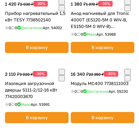
1 420 ₽
-30%
1 380 ₽
-30%
2 030 ₽
1 970 ₽
Прибор нагревательный 1,5
Анод магниевый для Tronic
кВт TESY 7736502140
4000T (ES120-5M 0 WIV-B,
ES150-5M 0 WIV-B)
0
0
Достаточно
Арт.
54002
87387056720
0
0
Мало
Арт.
53988
раз в 2 недели
В корзину
В корзину
2 110 ₽
-30%
16 340 ₽
-30%
3 020 ₽
23 350 ₽
Изоляция загрузочной
Модуль MC400 7738111003
дверцы S111-2/12-16 кВт
0
0
Достаточно
Арт.
55230
77420003670
0
0
Мало
Арт.
53991
В корзину
В корзину