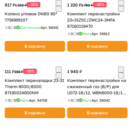
917 ₽
-30%
1 220 ₽
-30%
1 310 ₽
1 750 ₽
Колено угловое DN80 90*
Комплект перенастройки
7736995107
23>>31ZSC/ZWC24-3MFA
87160119470
0
0
Достаточно
Арт.
56041
0
0
Мало
Арт.
59813
В корзину
В корзину
111 ₽
-30%
1 940 ₽
158 ₽
Комплект переналадки 23-31
Комплект перенастройки на
Therm 6000/8000
сжиженный газ (B/P) для
87190024600NM
U072-18/12, WBN6000-18/12
87376010800
0
0
Мало
Арт.
54708
0
0
Мало
Арт.
56042
В корзину
В корзину