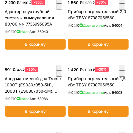
2 230 ₽
-30%
1 560 ₽
-30%
3 190 ₽
2 230 ₽
об оплате Плайтом
Адаптер двухтрубной
Прибор нагревательный 2,0
системы дымоудаления
кВт TESY 87387056560
80/80 мм 7736995095A
0
0
Достаточно
Арт.
54004
0
0
Мало
Арт.
56040
Остались вопросы?
25
8 800 302-02-51
В корзину
В корзину
plait.ru
раз в 2
недели
591 ₽
-30%
1 420 ₽
-30%
845 ₽
2 030 ₽
Анод магниевый для Tronic
Прибор нагревательный 1,5
1000T (ES030/050-5N),
кВт TESY 87387056550
2000T (ES030/050-5M),
0
0
Достаточно
Арт.
54003
4000T (ES060-5M)
0
0
Мало
Арт.
53986
87387056700
В корзину
В корзину