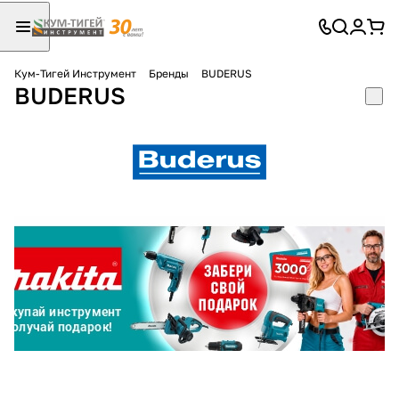
Кум-Тигей Инструмент
Бренды
BUDERUS
BUDERUS
Для клиентов всех банков
Разбейте
оплату
на части
без переплат
График платежей
Сегодня
25
%